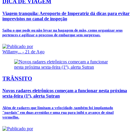
DICA DE VIAGEM
Viagem tranquila: Aeroporto de Imperatriz dá dicas para evitar
imprevistos no canal de inspeção
Saiba o que pode ou não levar na bagagem de mão, como organizar seus
pertences e agilizar o processo de embarque sem surpresas.
Willamy...
- 21 de Ago
TRÂNSITO
Novos radares eletrônicos começam a funcionar nesta próxima
sexta-feira (1º), alerta Sutran
Além de radares que limitam a velocidade, também foi implantado
"pardais" em duas avenidas e uma rua para inibi o avanço de sinal
vermelho.