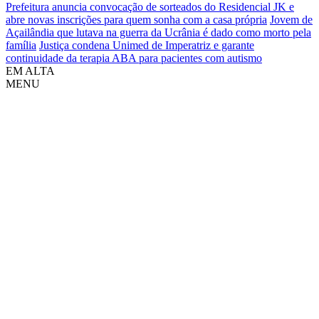
Prefeitura anuncia convocação de sorteados do Residencial JK e
abre novas inscrições para quem sonha com a casa própria
Jovem de
Açailândia que lutava na guerra da Ucrânia é dado como morto pela
família
Justiça condena Unimed de Imperatriz e garante
continuidade da terapia ABA para pacientes com autismo
EM ALTA
MENU