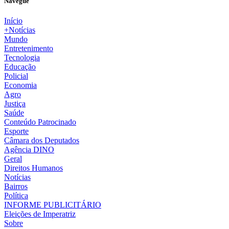
Navegue
Início
+Notícias
Mundo
Entretenimento
Tecnologia
Educação
Policial
Economia
Agro
Justiça
Saúde
Conteúdo Patrocinado
Esporte
Câmara dos Deputados
Agência DINO
Geral
Direitos Humanos
Notícias
Bairros
Política
INFORME PUBLICITÁRIO
Eleições de Imperatriz
Sobre