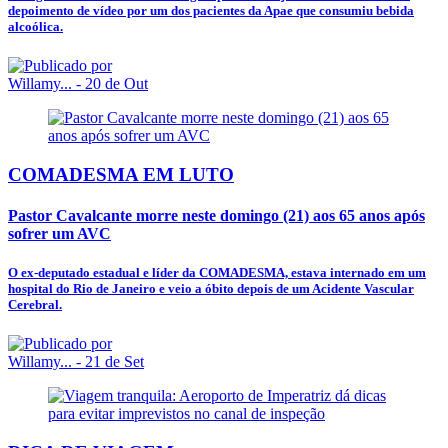
depoimento de vídeo por um dos pacientes da Apae que consumiu bebida
alcoólica.
Willamy...
- 20 de Out
COMADESMA EM LUTO
Pastor Cavalcante morre neste domingo (21) aos 65 anos após
sofrer um AVC
O ex-deputado estadual e líder da COMADESMA, estava internado em um
hospital do Rio de Janeiro e veio a óbito depois de um Acidente Vascular
Cerebral.
Willamy...
- 21 de Set