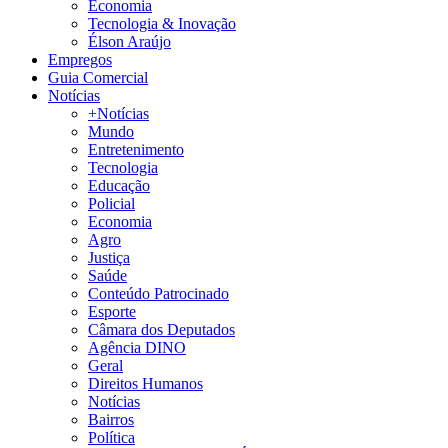
Economia
Tecnologia & Inovação
Élson Araújo
Empregos
Guia Comercial
Notícias
+Notícias
Mundo
Entretenimento
Tecnologia
Educação
Policial
Economia
Agro
Justiça
Saúde
Conteúdo Patrocinado
Esporte
Câmara dos Deputados
Agência DINO
Geral
Direitos Humanos
Notícias
Bairros
Política