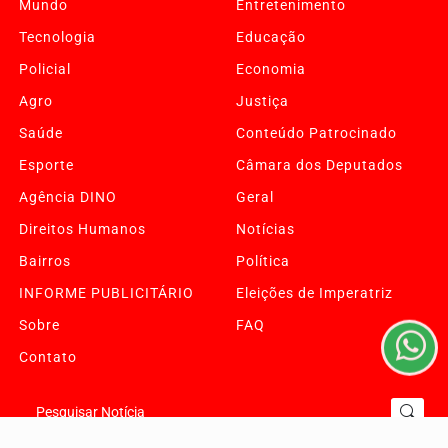
Mundo
Entretenimento
Tecnologia
Educação
Policial
Economia
Agro
Justiça
Saúde
Conteúdo Patrocinado
Esporte
Câmara dos Deputados
Agência DINO
Geral
Termos de Uso e Privacidade
Direitos Humanos
Notícias
Esse site utiliza cookies para melhorar sua experiência
Bairros
Política
de navegação. Ao continuar o acesso, entendemos que
você concorda com nossos Termos de Uso e
INFORME PUBLICITÁRIO
Eleições de Imperatriz
Privacidade.
Sobre
FAQ
PARA MAIS INFORMAÇÕES,
ACESSE NOSSOS TERMOS
CLICANDO AQUI
Contato
PROSSEGUIR
Pesquisar Notícia