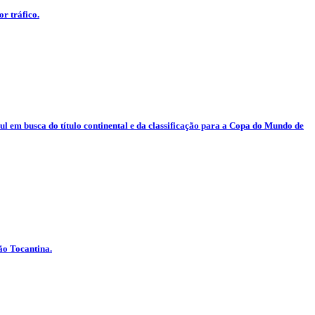
r tráfico.
ul em busca do título continental e da classificação para a Copa do Mundo de
ão Tocantina.