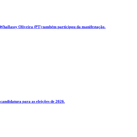
 Whallassy Oliveira (PT) também participou da manifestação.
 candidatura para as eleições de 2026.