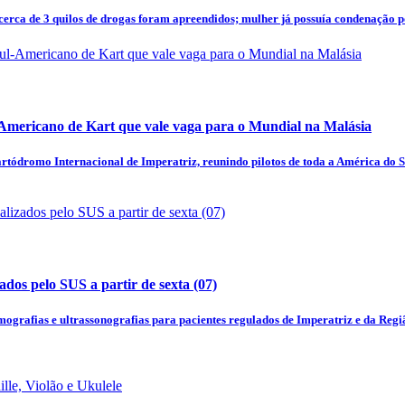
 cerca de 3 quilos de drogas foram apreendidos; mulher já possuía condenação po
-Americano de Kart que vale vaga para o Mundial na Malásia
artódromo Internacional de Imperatriz, reunindo pilotos de toda a América do S
dos pelo SUS a partir de sexta (07)
grafias e ultrassonografias para pacientes regulados de Imperatriz e da Regi