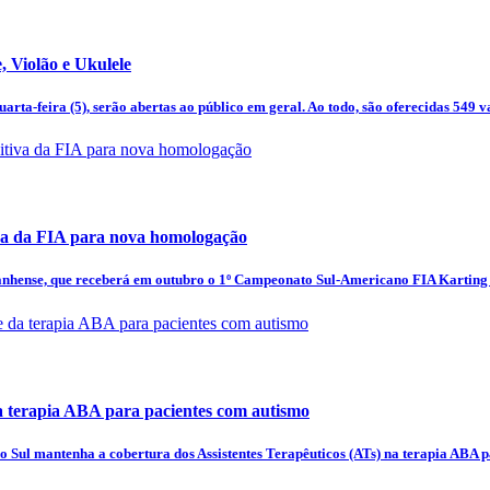
e, Violão e Ukulele
quarta-feira (5), serão abertas ao público em geral. Ao todo, são oferecidas 5
iva da FIA para nova homologação
ranhense, que receberá em outubro o 1º Campeonato Sul-Americano FIA Karting 
a terapia ABA para pacientes com autismo
Sul mantenha a cobertura dos Assistentes Terapêuticos (ATs) na terapia ABA p