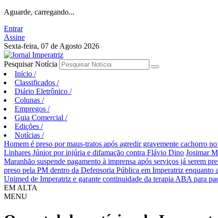
Aguarde, carregando...
Entrar
Assine
Sexta-feira, 07 de Agosto 2026
Pesquisar Notícia
Início
/
Classificados
/
Diário Eletrônico
/
Colunas
/
Empregos
/
Guia Comercial
/
Edições
/
Notícias
/
Homem é preso por maus-tratos após agredir gravemente cachorro no 
Linhares Júnior por injúria e difamação contra Flávio Dino
Josimar M
Maranhão suspende pagamento à imprensa após serviços já serem pre
preso pela PM dentro da Defensoria Pública em Imperatriz enquanto 
Unimed de Imperatriz e garante continuidade da terapia ABA para pa
EM ALTA
MENU