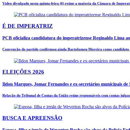
Vídeo divulgado nesta quinta-feira (6) reúne a maioria da Câmara de Imperatr
É DE IMPERATRIZ
PCB oficializa candidatura do imperatrizense Reginaldo Lima 
Convenção do partido confirmou ainda Bartolomeu Moreira como candidato a
ELEIÇÕES 2026
Ildon Marques, Jomar Fernandes e ex-secretários municipais de S
Relação do Tribunal de Contas da União reúne responsáveis com contas julgada
BUSCA E APREENSÃO
Esposa, filha e irmãs de Weverton Rocha são alvos da Polícia Fed