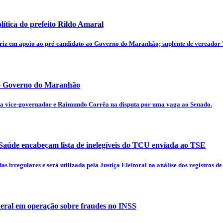
lítica do prefeito Rildo Amaral
triz em apoio ao pré-candidato ao Governo do Maranhão; suplente de vereador
ao Governo do Maranhão
a vice-governador e Raimundo Corrêa na disputa por uma vaga ao Senado.
 Saúde encabeçam lista de inelegíveis do TCU enviada ao TSE
irregulares e será utilizada pela Justiça Eleitoral na análise dos registros de
ederal em operação sobre fraudes no INSS