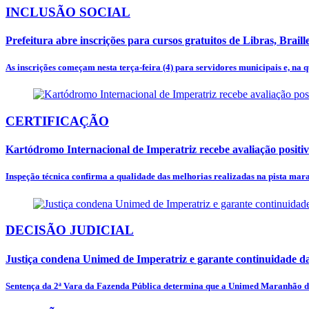
INCLUSÃO SOCIAL
Prefeitura abre inscrições para cursos gratuitos de Libras, Braill
As inscrições começam nesta terça-feira (4) para servidores municipais e, na 
CERTIFICAÇÃO
Kartódromo Internacional de Imperatriz recebe avaliação posit
Inspeção técnica confirma a qualidade das melhorias realizadas na pista ma
DECISÃO JUDICIAL
Justiça condena Unimed de Imperatriz e garante continuidade d
Sentença da 2ª Vara da Fazenda Pública determina que a Unimed Maranhão do 