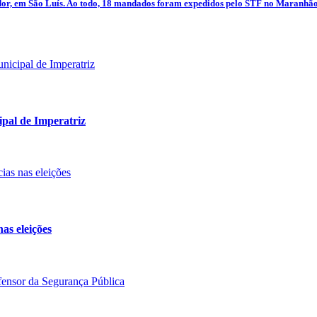
dor, em São Luís. Ao todo, 18 mandados foram expedidos pelo STF no Maranhão 
pal de Imperatriz
nas eleições