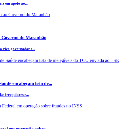
iz em apoio ao...
ao Governo do Maranhão
 vice-governador e...
aúde encabeçam lista de...
s irregulares e...
eral em operação sobre...