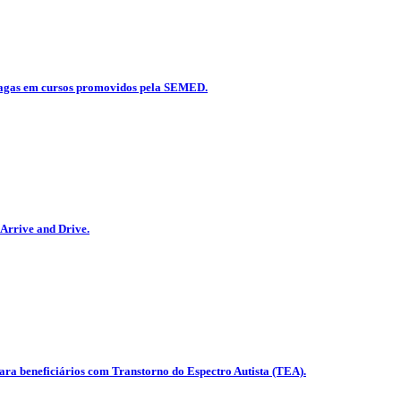
49 vagas em cursos promovidos pela SEMED.
Arrive and Drive.
ara beneficiários com Transtorno do Espectro Autista (TEA).