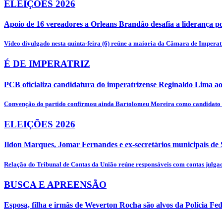
ELEIÇÕES 2026
Apoio de 16 vereadores a Orleans Brandão desafia a liderança po
Vídeo divulgado nesta quinta-feira (6) reúne a maioria da Câmara de Impera
É DE IMPERATRIZ
PCB oficializa candidatura do imperatrizense Reginaldo Lima 
Convenção do partido confirmou ainda Bartolomeu Moreira como candidato 
ELEIÇÕES 2026
Ildon Marques, Jomar Fernandes e ex-secretários municipais de
Relação do Tribunal de Contas da União reúne responsáveis com contas julgadas 
BUSCA E APREENSÃO
Esposa, filha e irmãs de Weverton Rocha são alvos da Polícia F