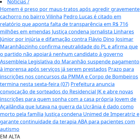
Notícias
/
Homem é preso por maus-tratos após agredir gravemente
cachorro no bairro Vilinha
Pedro Lucas é citado em
relatório que aponta falta de transparência em R$ 716
milhões em emendas
Justiça condena jornalista Linhares
Júnior por injúria e difamação contra Flávio Dino
Josimar
Maranhãozinho confirma neutralidade do PL e afirma que
o partido não apoiará nenhum candidato à governo
Assembleia Legislativa do Maranhão suspende pagamento
à imprensa após serviços já serem prestados
Prazo para
inscrições nos concursos da PMMA e Corpo de Bombeiros
termina nesta sexta-feira (07)
Prefeitura anuncia
convocação de sorteados do Residencial JK e abre novas
inscrições para quem sonha com a casa própria
Jovem de
Açailândia que lutava na guerra da Ucrânia é dado como
morto pela família
Justiça condena Unimed de Imperatriz e
garante continuidade da terapia ABA para pacientes com
autismo
EM ALTA