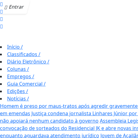
Entrar
Início
/
Classificados
/
Diário Eletrônico
/
Colunas
/
Empregos
/
Guia Comercial
/
Edições
/
Notícias
/
Homem é preso por maus-tratos após agredir gravemente c
em emendas
Justiça condena jornalista Linhares Júnior por
não apoiará nenhum candidato à governo
Assembleia Legi
convocação de sorteados do Residencial JK e abre novas i
enquanto aguardava atendimento jurídico
Jovem de Açailâ