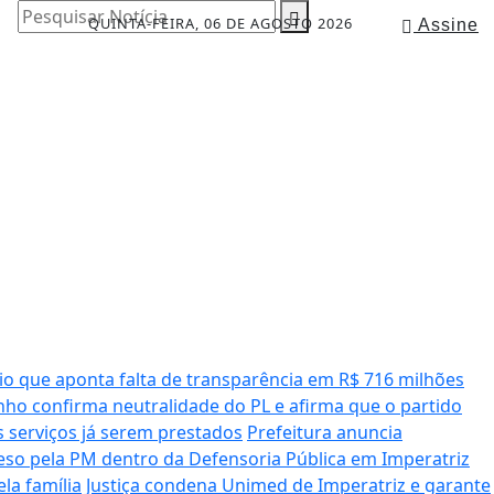
Pesquisar Notícia
QUINTA-FEIRA, 06 DE AGOSTO 2026
Assine
io que aponta falta de transparência em R$ 716 milhões
ho confirma neutralidade do PL e afirma que o partido
serviços já serem prestados
Prefeitura anuncia
o pela PM dentro da Defensoria Pública em Imperatriz
la família
Justiça condena Unimed de Imperatriz e garante