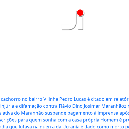
achorro no bairro Vilinha
Pedro Lucas é citado em relatór
 injúria e difamação contra Flávio Dino
Josimar Maranhãozin
slativa do Maranhão suspende pagamento à imprensa após 
nscrições para quem sonha com a casa própria
Homem é pres
ndia que lutava na guerra da Ucrânia é dado como morto pe