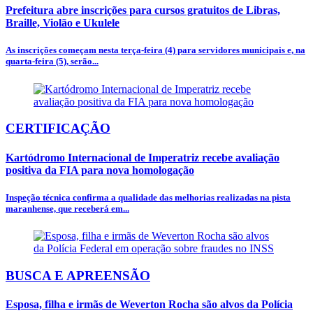
Prefeitura abre inscrições para cursos gratuitos de Libras,
Braille, Violão e Ukulele
As inscrições começam nesta terça-feira (4) para servidores municipais e, na
quarta-feira (5), serão...
CERTIFICAÇÃO
Kartódromo Internacional de Imperatriz recebe avaliação
positiva da FIA para nova homologação
Inspeção técnica confirma a qualidade das melhorias realizadas na pista
maranhense, que receberá em...
BUSCA E APREENSÃO
Esposa, filha e irmãs de Weverton Rocha são alvos da Polícia