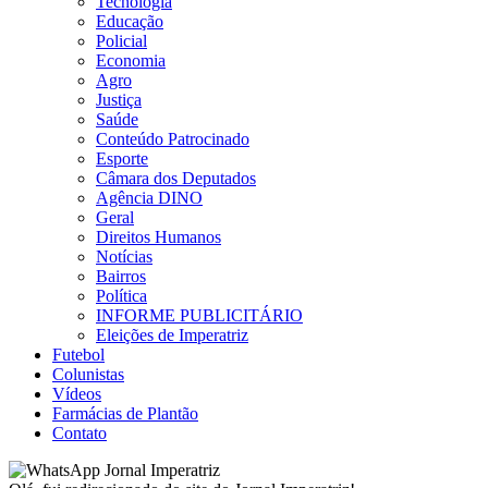
Tecnologia
Educação
Policial
Economia
Agro
Justiça
Saúde
Conteúdo Patrocinado
Esporte
Câmara dos Deputados
Agência DINO
Geral
Direitos Humanos
Notícias
Bairros
Política
INFORME PUBLICITÁRIO
Eleições de Imperatriz
Futebol
Colunistas
Vídeos
Farmácias de Plantão
Contato
Jornal Imperatriz