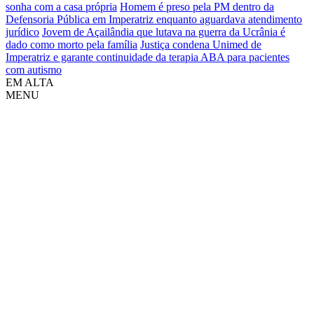
sonha com a casa própria
Homem é preso pela PM dentro da
Defensoria Pública em Imperatriz enquanto aguardava atendimento
jurídico
Jovem de Açailândia que lutava na guerra da Ucrânia é
dado como morto pela família
Justiça condena Unimed de
Imperatriz e garante continuidade da terapia ABA para pacientes
com autismo
EM ALTA
MENU