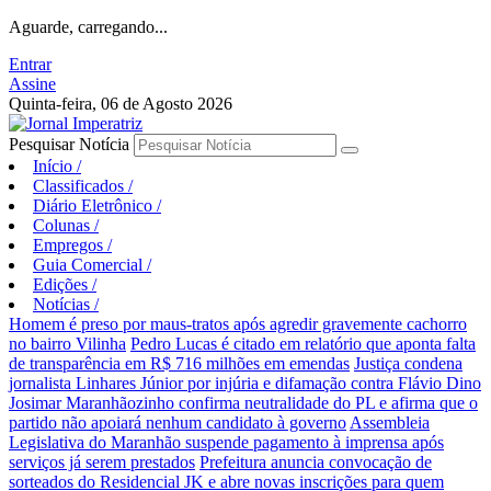
Aguarde, carregando...
Entrar
Assine
Quinta-feira, 06 de Agosto 2026
Pesquisar Notícia
Início
/
Classificados
/
Diário Eletrônico
/
Colunas
/
Empregos
/
Guia Comercial
/
Edições
/
Notícias
/
Homem é preso por maus-tratos após agredir gravemente cachorro
no bairro Vilinha
Pedro Lucas é citado em relatório que aponta falta
de transparência em R$ 716 milhões em emendas
Justiça condena
jornalista Linhares Júnior por injúria e difamação contra Flávio Dino
Josimar Maranhãozinho confirma neutralidade do PL e afirma que o
partido não apoiará nenhum candidato à governo
Assembleia
Legislativa do Maranhão suspende pagamento à imprensa após
serviços já serem prestados
Prefeitura anuncia convocação de
sorteados do Residencial JK e abre novas inscrições para quem