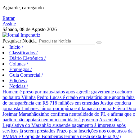
Aguarde, carregando...
Entrar
Assine
Sábado, 08 de Agosto 2026
Pesquisar Notícia
Início
/
Classificados
/
Diário Eletrônico
/
Colunas
/
Empregos
/
Guia Comercial
/
Edições
/
Notícias
/
Homem é preso por maus-tratos após agredir gravemente cachorro
no bairro Vilinha
Pedro Lucas é citado em relatório que aponta falta
de transparência em R$ 716 milhões em emendas
Justiça condena
jornalista Linhares Júnior por injúria e difamação contra Flávio Dino
Josimar Maranhãozinho confirma neutralidade do PL e afirma que o
partido não apoiará nenhum candidato à governo
Assembleia
Legislativa do Maranhão suspende pagamento à imprensa após
serviços já serem prestados
Prazo para inscrições nos concursos da
PMMA e Corpo de Bombeiros termina nesta sexta-feira (07)