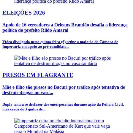
ELEIÇÕES 2026
Apoio de 16 vereadores a Orleans Brandão desafia a liderança
política do prefeito Rildo Amaral
Vídeo divulgado nesta quinta-feira (6) reúne a maioria da Câmara de
Imperatriz em apoio ao pré-candidato...
PRESOS EM FLAGRANTE
Mãe e filho são presos no Bacuri por tráfico após tentativa de
destruir drogas no vaso...
Dupla tentou se desfazer dos entorpecentes durante ação da Polícia Civil,
mas cerca de 3 quilos de...