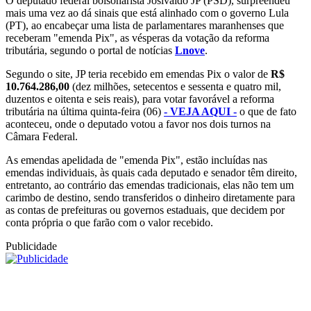
O deputado federal bolsonarista Josivaldo JP (PSD), surpreendeu
mais uma vez ao dá sinais que está alinhado com o governo Lula
(PT), ao encabeçar uma lista de parlamentares maranhenses que
receberam "emenda Pix", as vésperas da votação da reforma
tributária, segundo o portal de notícias
Lnove
.
Segundo o site, JP teria recebido em emendas Pix o valor de
R$
10.764.286,00
(dez milhões, setecentos e sessenta e quatro mil,
duzentos e oitenta e seis reais), para votar favorável a reforma
tributária na última quinta-feira (06)
- VEJA AQUI -
o que de fato
aconteceu, onde o deputado votou a favor nos dois turnos na
Câmara Federal.
As emendas apelidada de "emenda Pix", estão incluídas nas
emendas individuais, às quais cada deputado e senador têm direito,
entretanto, ao contrário das emendas tradicionais, elas não tem um
carimbo de destino, sendo transferidos o dinheiro diretamente para
as contas de prefeituras ou governos estaduais, que decidem por
conta própria o que farão com o valor recebido.
Publicidade