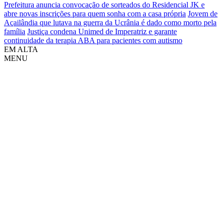
Prefeitura anuncia convocação de sorteados do Residencial JK e
abre novas inscrições para quem sonha com a casa própria
Jovem de
Açailândia que lutava na guerra da Ucrânia é dado como morto pela
família
Justiça condena Unimed de Imperatriz e garante
continuidade da terapia ABA para pacientes com autismo
EM ALTA
MENU