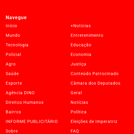
Navegue
Início
+Notícias
Mundo
Entretenimento
Tecnologia
Educação
Policial
Economia
Agro
Justiça
Saúde
Conteúdo Patrocinado
Esporte
Câmara dos Deputados
Agência DINO
Geral
Direitos Humanos
Notícias
Bairros
Política
Termos de Uso e Privacidade
INFORME PUBLICITÁRIO
Eleições de Imperatriz
Esse site utiliza cookies para melhorar sua experiência
de navegação. Ao continuar o acesso, entendemos que
Sobre
FAQ