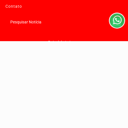
você concorda com nossos Termos de Uso e
Contato
Privacidade.
PARA MAIS INFORMAÇÕES,
ACESSE NOSSOS TERMOS
CLICANDO AQUI
Pesquisar Notícia
PROSSEGUIR
Painel do Leitor
Jornal Imperatriz - Todos os direitos reservados
Termos de Uso e Privacidade