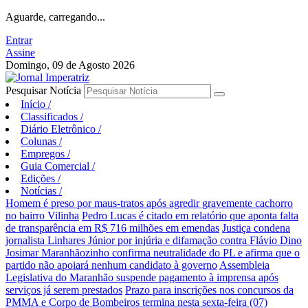
Aguarde, carregando...
Entrar
Assine
Domingo, 09 de Agosto 2026
Pesquisar Notícia
Início
/
Classificados
/
Diário Eletrônico
/
Colunas
/
Empregos
/
Guia Comercial
/
Edições
/
Notícias
/
Homem é preso por maus-tratos após agredir gravemente cachorro
no bairro Vilinha
Pedro Lucas é citado em relatório que aponta falta
de transparência em R$ 716 milhões em emendas
Justiça condena
jornalista Linhares Júnior por injúria e difamação contra Flávio Dino
Josimar Maranhãozinho confirma neutralidade do PL e afirma que o
partido não apoiará nenhum candidato à governo
Assembleia
Legislativa do Maranhão suspende pagamento à imprensa após
serviços já serem prestados
Prazo para inscrições nos concursos da
PMMA e Corpo de Bombeiros termina nesta sexta-feira (07)