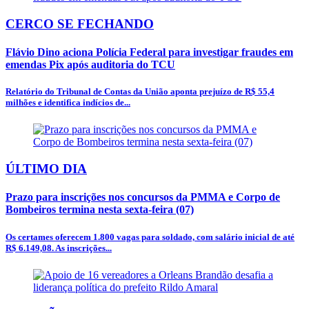
CERCO SE FECHANDO
Flávio Dino aciona Polícia Federal para investigar fraudes em
emendas Pix após auditoria do TCU
Relatório do Tribunal de Contas da União aponta prejuízo de R$ 55,4
milhões e identifica indícios de...
ÚLTIMO DIA
Prazo para inscrições nos concursos da PMMA e Corpo de
Bombeiros termina nesta sexta-feira (07)
Os certames oferecem 1.800 vagas para soldado, com salário inicial de até
R$ 6.149,08. As inscrições...