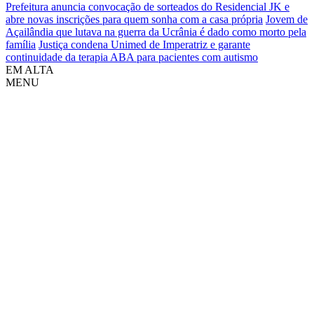
Prefeitura anuncia convocação de sorteados do Residencial JK e
abre novas inscrições para quem sonha com a casa própria
Jovem de
Açailândia que lutava na guerra da Ucrânia é dado como morto pela
família
Justiça condena Unimed de Imperatriz e garante
continuidade da terapia ABA para pacientes com autismo
EM ALTA
MENU