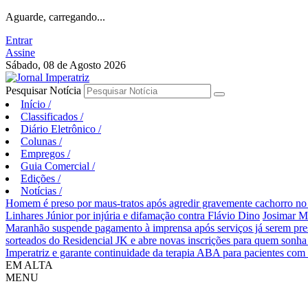
Aguarde, carregando...
Entrar
Assine
Sábado, 08 de Agosto 2026
Pesquisar Notícia
Início
/
Classificados
/
Diário Eletrônico
/
Colunas
/
Empregos
/
Guia Comercial
/
Edições
/
Notícias
/
Homem é preso por maus-tratos após agredir gravemente cachorro no 
Linhares Júnior por injúria e difamação contra Flávio Dino
Josimar M
Maranhão suspende pagamento à imprensa após serviços já serem pre
sorteados do Residencial JK e abre novas inscrições para quem sonha
Imperatriz e garante continuidade da terapia ABA para pacientes com
EM ALTA
MENU