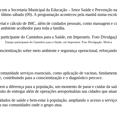
a com a Secretaria Municipal da Educação – Setor Saúde e Prevenção n
o último sábado (09). A programação aconteceu pela manhã numa escola 
arterial e cálculo de IMC, além de cuidados pessoais, como massagem e 
ambiente acolhedor para toda a família.
Equipe participante do Caminhos para a Saúde, em Imperatriz. Foto Divulgação: Motiva
nscientização sobre meio ambiente e segurança operacional, reforçando
comunidade serviços essenciais, como aplicação de vacinas, fundamenta
e, contribuindo para a conscientização e o diagnóstico precoce.
em a diferença para a população, um momento de parar e cuidar da saúd
sito de entregar além de operações aeroportuárias nas cidades que atu
idados de saúde e bem-estar à população, ampliando o acesso a serviços 
da nas comunidades onde o grupo atua.