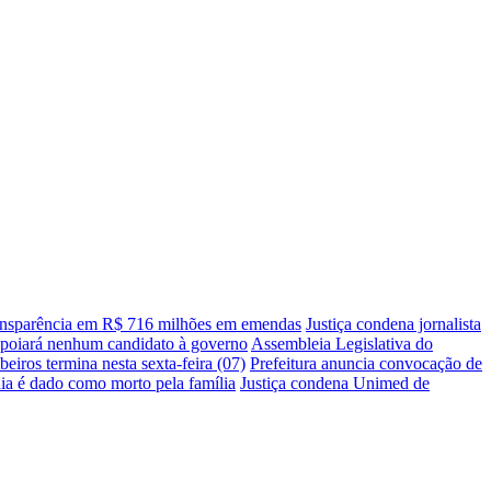
transparência em R$ 716 milhões em emendas
Justiça condena jornalista
apoiará nenhum candidato à governo
Assembleia Legislativa do
ros termina nesta sexta-feira (07)
Prefeitura anuncia convocação de
ia é dado como morto pela família
Justiça condena Unimed de