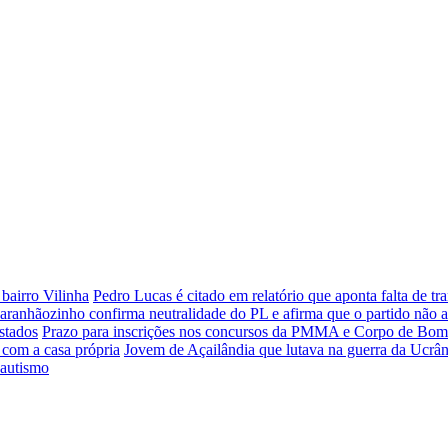
bairro Vilinha
Pedro Lucas é citado em relatório que aponta falta de 
aranhãozinho confirma neutralidade do PL e afirma que o partido não 
stados
Prazo para inscrições nos concursos da PMMA e Corpo de Bombei
 com a casa própria
Jovem de Açailândia que lutava na guerra da Ucrân
 autismo