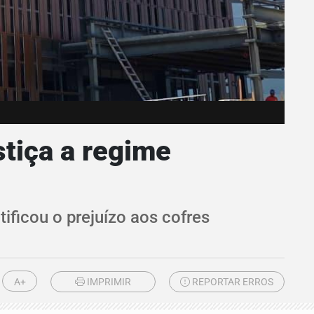
tiça a regime
ficou o prejuízo aos cofres
A+
IMPRIMIR
REPORTAR ERROS