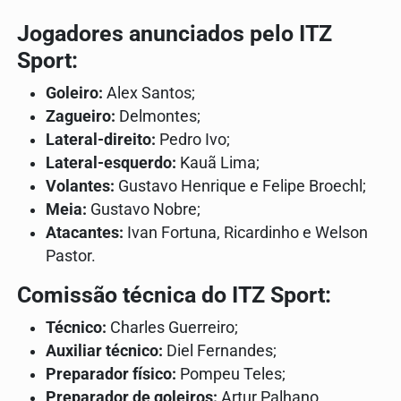
Jogadores anunciados pelo ITZ
Sport:
Goleiro:
Alex Santos;
Zagueiro:
Delmontes;
Lateral-direito:
Pedro Ivo;
Lateral-esquerdo:
Kauã Lima;
Volantes:
Gustavo Henrique e Felipe Broechl;
Meia:
Gustavo Nobre;
Atacantes:
Ivan Fortuna, Ricardinho e Welson
Pastor.
Comissão técnica do ITZ Sport:
Técnico:
Charles Guerreiro;
Auxiliar técnico:
Diel Fernandes;
Preparador físico:
Pompeu Teles;
Preparador de goleiros:
Artur Palhano.