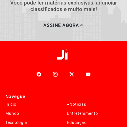
Você pode ler matérias exclusivas, anunciar
classificados e muito mais!
ASSINE AGORA
Navegue
Início
+Notícias
Termos de Uso e Privacidade
Mundo
Entretenimento
Esse site utiliza cookies para melhorar sua experiência
Tecnologia
Educação