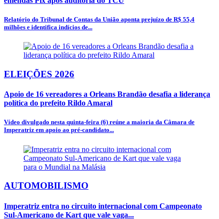
emendas Pix após auditoria do TCU
Relatório do Tribunal de Contas da União aponta prejuízo de R$ 55,4
milhões e identifica indícios de...
ELEIÇÕES 2026
Apoio de 16 vereadores a Orleans Brandão desafia a liderança
política do prefeito Rildo Amaral
Vídeo divulgado nesta quinta-feira (6) reúne a maioria da Câmara de
Imperatriz em apoio ao pré-candidato...
AUTOMOBILISMO
Imperatriz entra no circuito internacional com Campeonato
Sul-Americano de Kart que vale vaga...