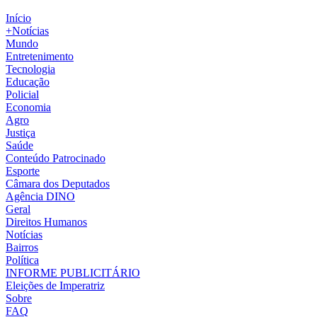
Início
+Notícias
Mundo
Entretenimento
Tecnologia
Educação
Policial
Economia
Agro
Justiça
Saúde
Conteúdo Patrocinado
Esporte
Câmara dos Deputados
Agência DINO
Geral
Direitos Humanos
Notícias
Bairros
Política
INFORME PUBLICITÁRIO
Eleições de Imperatriz
Sobre
FAQ