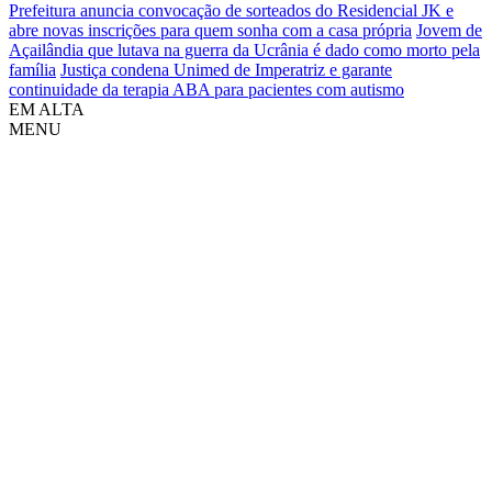
Prefeitura anuncia convocação de sorteados do Residencial JK e
abre novas inscrições para quem sonha com a casa própria
Jovem de
Açailândia que lutava na guerra da Ucrânia é dado como morto pela
família
Justiça condena Unimed de Imperatriz e garante
continuidade da terapia ABA para pacientes com autismo
EM ALTA
MENU