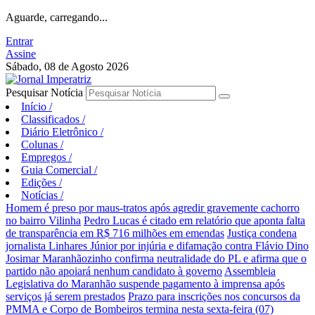
Aguarde, carregando...
Entrar
Assine
Sábado, 08 de Agosto 2026
Pesquisar Notícia
Início
/
Classificados
/
Diário Eletrônico
/
Colunas
/
Empregos
/
Guia Comercial
/
Edições
/
Notícias
/
Homem é preso por maus-tratos após agredir gravemente cachorro
no bairro Vilinha
Pedro Lucas é citado em relatório que aponta falta
de transparência em R$ 716 milhões em emendas
Justiça condena
jornalista Linhares Júnior por injúria e difamação contra Flávio Dino
Josimar Maranhãozinho confirma neutralidade do PL e afirma que o
partido não apoiará nenhum candidato à governo
Assembleia
Legislativa do Maranhão suspende pagamento à imprensa após
serviços já serem prestados
Prazo para inscrições nos concursos da
PMMA e Corpo de Bombeiros termina nesta sexta-feira (07)