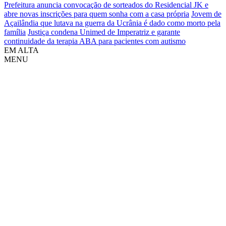
Prefeitura anuncia convocação de sorteados do Residencial JK e
abre novas inscrições para quem sonha com a casa própria
Jovem de
Açailândia que lutava na guerra da Ucrânia é dado como morto pela
família
Justiça condena Unimed de Imperatriz e garante
continuidade da terapia ABA para pacientes com autismo
EM ALTA
MENU