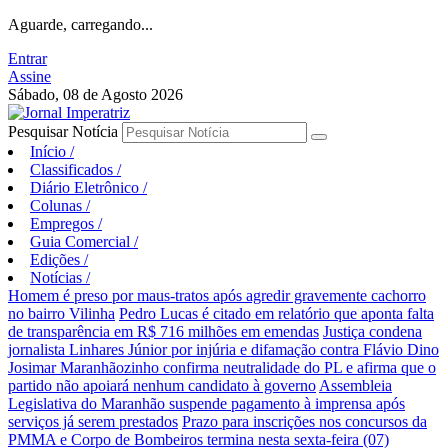
Aguarde, carregando...
Entrar
Assine
Sábado, 08 de Agosto 2026
Pesquisar Notícia
Início
/
Classificados
/
Diário Eletrônico
/
Colunas
/
Empregos
/
Guia Comercial
/
Edições
/
Notícias
/
Homem é preso por maus-tratos após agredir gravemente cachorro
no bairro Vilinha
Pedro Lucas é citado em relatório que aponta falta
de transparência em R$ 716 milhões em emendas
Justiça condena
jornalista Linhares Júnior por injúria e difamação contra Flávio Dino
Josimar Maranhãozinho confirma neutralidade do PL e afirma que o
partido não apoiará nenhum candidato à governo
Assembleia
Legislativa do Maranhão suspende pagamento à imprensa após
serviços já serem prestados
Prazo para inscrições nos concursos da
PMMA e Corpo de Bombeiros termina nesta sexta-feira (07)