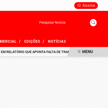
Assine
SÁBADO, 08 DE AGOSTO 2026
Pesquisar Notícia
/
/
OMERCIAL
EDIÇÕES
NOTÍCIAS
MENU
ELATÓRIO QUE APONTA FALTA DE TRANSPARÊNCIA EM R$ 716 MILHÕ