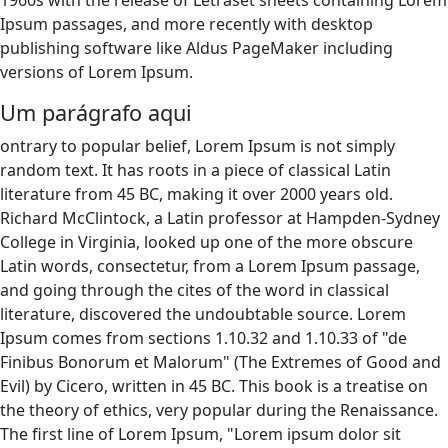
1960s with the release of Letraset sheets containing Lorem
Ipsum passages, and more recently with desktop
publishing software like Aldus PageMaker including
versions of Lorem Ipsum.
Um parágrafo aqui
ontrary to popular belief, Lorem Ipsum is not simply
random text. It has roots in a piece of classical Latin
literature from 45 BC, making it over 2000 years old.
Richard McClintock, a Latin professor at Hampden-Sydney
College in Virginia, looked up one of the more obscure
Latin words, consectetur, from a Lorem Ipsum passage,
and going through the cites of the word in classical
literature, discovered the undoubtable source. Lorem
Ipsum comes from sections 1.10.32 and 1.10.33 of "de
Finibus Bonorum et Malorum" (The Extremes of Good and
Evil) by Cicero, written in 45 BC. This book is a treatise on
the theory of ethics, very popular during the Renaissance.
The first line of Lorem Ipsum, "Lorem ipsum dolor sit