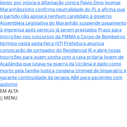
Júnior por injúria e difamação contra Flávio Dino
Josimar
Maranhãozinho confirma neutralidade do PL e afirma que
o partido não apoiará nenhum candidato à governo
Assembleia Legislativa do Maranhão suspende pagamento
à imprensa após serviços já serem prestados
Prazo para
inscrições nos concursos da PMMA e Corpo de Bombeiros
termina nesta sexta-feira (07)
Prefeitura anuncia
convocação de sorteados do Residencial JK e abre novas
inscrições para quem sonha com a casa própria
Jovem de
Açailândia que lutava na guerra da Ucrânia é dado como
morto pela família
Justiça condena Unimed de Imperatriz e
garante continuidade da terapia ABA para pacientes com
autismo
EM ALTA
MENU