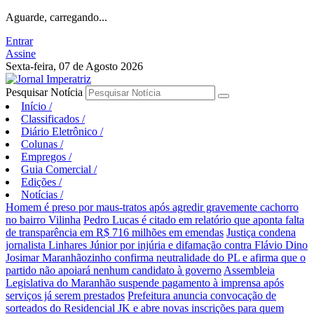
Aguarde, carregando...
Entrar
Assine
Sexta-feira, 07 de Agosto 2026
Pesquisar Notícia
Início
/
Classificados
/
Diário Eletrônico
/
Colunas
/
Empregos
/
Guia Comercial
/
Edições
/
Notícias
/
Homem é preso por maus-tratos após agredir gravemente cachorro
no bairro Vilinha
Pedro Lucas é citado em relatório que aponta falta
de transparência em R$ 716 milhões em emendas
Justiça condena
jornalista Linhares Júnior por injúria e difamação contra Flávio Dino
Josimar Maranhãozinho confirma neutralidade do PL e afirma que o
partido não apoiará nenhum candidato à governo
Assembleia
Legislativa do Maranhão suspende pagamento à imprensa após
serviços já serem prestados
Prefeitura anuncia convocação de
sorteados do Residencial JK e abre novas inscrições para quem