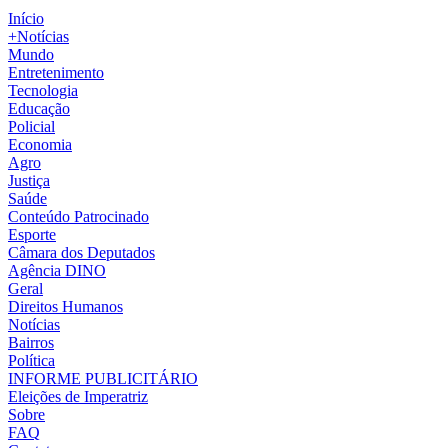
Início
+Notícias
Mundo
Entretenimento
Tecnologia
Educação
Policial
Economia
Agro
Justiça
Saúde
Conteúdo Patrocinado
Esporte
Câmara dos Deputados
Agência DINO
Geral
Direitos Humanos
Notícias
Bairros
Política
INFORME PUBLICITÁRIO
Eleições de Imperatriz
Sobre
FAQ