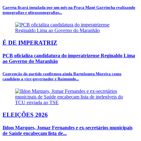
Carreta ficará instalada por um mês na Praça Mané Garrincha realizando
tomografias e ultrassonografias...
É DE IMPERATRIZ
PCB oficializa candidatura do imperatrizense Reginaldo Lima
ao Governo do Maranhão
Convenção do partido confirmou ainda Bartolomeu Moreira como
candidato a vice-governador e Raimundo...
ELEIÇÕES 2026
Ildon Marques, Jomar Fernandes e ex-secretários municipais
de Saúde encabeçam lista de...