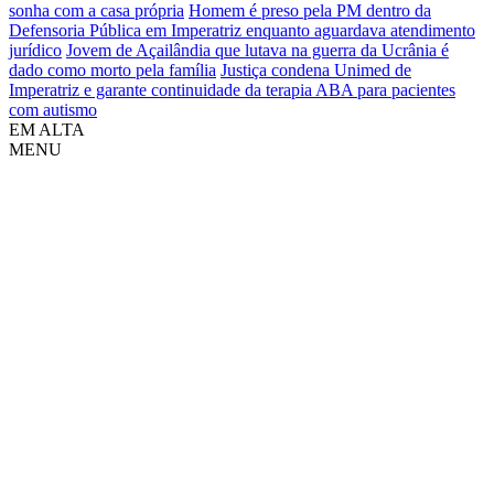
sonha com a casa própria
Homem é preso pela PM dentro da
Defensoria Pública em Imperatriz enquanto aguardava atendimento
jurídico
Jovem de Açailândia que lutava na guerra da Ucrânia é
dado como morto pela família
Justiça condena Unimed de
Imperatriz e garante continuidade da terapia ABA para pacientes
com autismo
EM ALTA
MENU