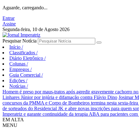
Aguarde, carregando...
Entrar
Assine
Segunda-feira, 10 de Agosto 2026
Pesquisar Notícia
Início
/
Classificados
/
Diário Eletrônico
/
Colunas
/
Empregos
/
Guia Comercial
/
Edições
/
Notícias
/
Homem é preso por maus-tratos após agredir gravemente cachorro no 
Linhares Júnior por injúria e difamação contra Flávio Dino
Josimar M
concursos da PMMA e Corpo de Bombeiros termina nesta sexta-feira 
de sorteados do Residencial JK e abre novas inscrições para quem so
Imperatriz e garante continuidade da terapia ABA para pacientes com
EM ALTA
MENU