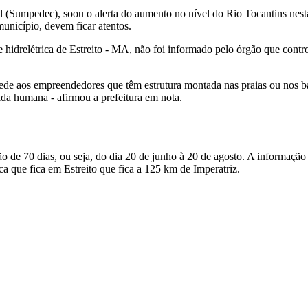
l (Sumpedec), soou o alerta do aumento no nível do Rio Tocantins nesta 
unicípio, devem ficar atentos.
hidrelétrica de Estreito - MA, não foi informado pelo órgão que contro
de aos empreendedores que têm estrutura montada nas praias ou nos banc
ida humana - afirmou a prefeitura em nota.
o de 70 dias, ou seja, do dia 20 de junho à 20 de agosto. A informaçã
 que fica em Estreito que fica a 125 km de Imperatriz.