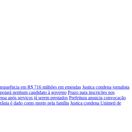
transparência em R$ 716 milhões em emendas
Justiça condena jornalista
apoiará nenhum candidato à governo
Prazo para inscrições nos
sa após serviços já serem prestados
Prefeitura anuncia convocação
rânia é dado como morto pela família
Justiça condena Unimed de