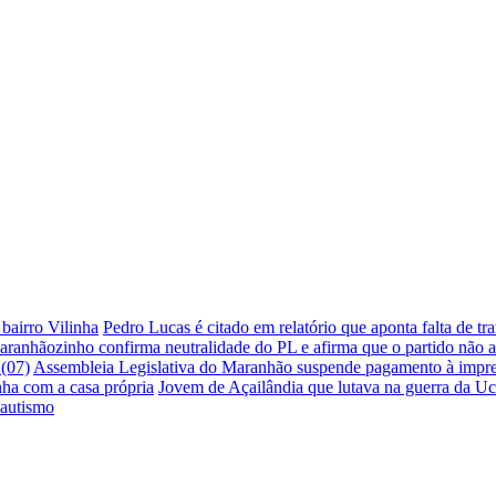
bairro Vilinha
Pedro Lucas é citado em relatório que aponta falta de 
aranhãozinho confirma neutralidade do PL e afirma que o partido não 
(07)
Assembleia Legislativa do Maranhão suspende pagamento à impren
nha com a casa própria
Jovem de Açailândia que lutava na guerra da Uc
 autismo