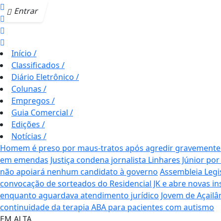
Entrar
Início
/
Classificados
/
Diário Eletrônico
/
Colunas
/
Empregos
/
Guia Comercial
/
Edições
/
Notícias
/
Homem é preso por maus-tratos após agredir gravemente c
em emendas
Justiça condena jornalista Linhares Júnior por
não apoiará nenhum candidato à governo
Assembleia Legi
convocação de sorteados do Residencial JK e abre novas i
enquanto aguardava atendimento jurídico
Jovem de Açailâ
continuidade da terapia ABA para pacientes com autismo
EM ALTA