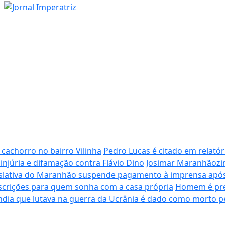
achorro no bairro Vilinha
Pedro Lucas é citado em relatór
 injúria e difamação contra Flávio Dino
Josimar Maranhãozin
slativa do Maranhão suspende pagamento à imprensa após 
nscrições para quem sonha com a casa própria
Homem é pres
ndia que lutava na guerra da Ucrânia é dado como morto pe