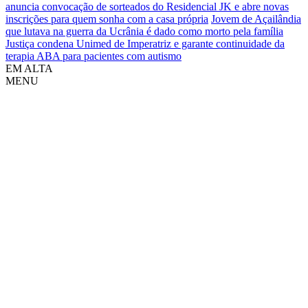
anuncia convocação de sorteados do Residencial JK e abre novas
inscrições para quem sonha com a casa própria
Jovem de Açailândia
que lutava na guerra da Ucrânia é dado como morto pela família
Justiça condena Unimed de Imperatriz e garante continuidade da
terapia ABA para pacientes com autismo
EM ALTA
MENU