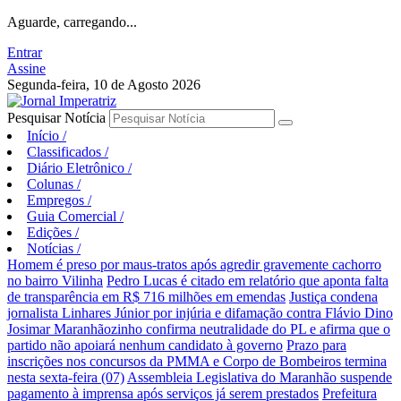
Aguarde, carregando...
Entrar
Assine
Segunda-feira, 10 de Agosto 2026
Pesquisar Notícia
Início
/
Classificados
/
Diário Eletrônico
/
Colunas
/
Empregos
/
Guia Comercial
/
Edições
/
Notícias
/
Homem é preso por maus-tratos após agredir gravemente cachorro
no bairro Vilinha
Pedro Lucas é citado em relatório que aponta falta
de transparência em R$ 716 milhões em emendas
Justiça condena
jornalista Linhares Júnior por injúria e difamação contra Flávio Dino
Josimar Maranhãozinho confirma neutralidade do PL e afirma que o
partido não apoiará nenhum candidato à governo
Prazo para
inscrições nos concursos da PMMA e Corpo de Bombeiros termina
nesta sexta-feira (07)
Assembleia Legislativa do Maranhão suspende
pagamento à imprensa após serviços já serem prestados
Prefeitura