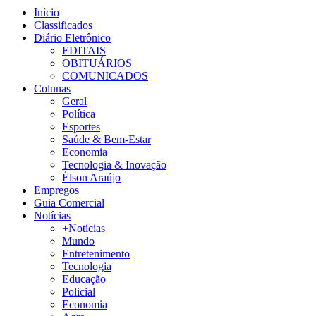
Início
Classificados
Diário Eletrônico
EDITAIS
OBITUÁRIOS
COMUNICADOS
Colunas
Geral
Política
Esportes
Saúde & Bem-Estar
Economia
Tecnologia & Inovação
Élson Araújo
Empregos
Guia Comercial
Notícias
+Notícias
Mundo
Entretenimento
Tecnologia
Educação
Policial
Economia