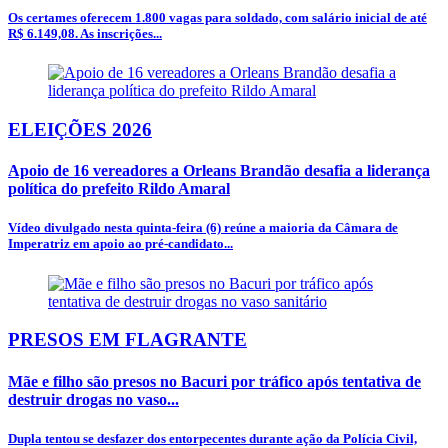
Os certames oferecem 1.800 vagas para soldado, com salário inicial de até
R$ 6.149,08. As inscrições...
ELEIÇÕES 2026
Apoio de 16 vereadores a Orleans Brandão desafia a liderança
política do prefeito Rildo Amaral
Vídeo divulgado nesta quinta-feira (6) reúne a maioria da Câmara de
Imperatriz em apoio ao pré-candidato...
PRESOS EM FLAGRANTE
Mãe e filho são presos no Bacuri por tráfico após tentativa de
destruir drogas no vaso...
Dupla tentou se desfazer dos entorpecentes durante ação da Polícia Civil,