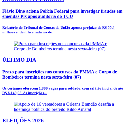
Flávio Dino aciona Polícia Federal para investigar fraudes em
emendas Pix após auditoria do TCU
Relatório do Tribunal de Contas da União aponta prejuízo de R$ 55,4
milhões e identifica indícios de...
ÚLTIMO DIA
Prazo para inscrições nos concursos da PMMA e Corpo de
Bombeiros termina nesta sexta-feira (07)
Os certames oferecem 1.800 vagas para soldado, com salário inicial de até
R$ 6.149,08. As inscrições...
ELEIÇÕES 2026