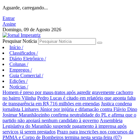
Aguarde, carregando...
Entrar
Assine
Domingo, 09 de Agosto 2026
Pesquisar Notícia
Início
/
Classificados
/
Diário Eletrônico
/
Colunas
/
Empregos
/
Guia Comercial
/
Edições
/
Notícias
/
Homem é preso por maus-tratos após agredir gravemente cachorro
no bairro Vilinha
Pedro Lucas é citado em relatório que aponta falta
de transparência em R$ 716 milhões em emendas
Justiça condena
jornalista Linhares Júnior por injúria e difamação contra Flávio Dino
Josimar Maranhãozinho confirma neutralidade do PL e afirma que o
partido não apoiará nenhum candidato à governo
Assembleia
Legislativa do Maranhão suspende pagamento à imprensa após
serviços já serem prestados
Prazo para inscrições nos concursos da
PMMA e Corpo de Bombeiros termina nesta sexta-feira (07)