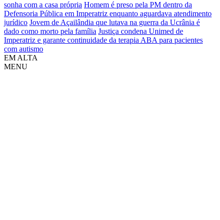
sonha com a casa própria
Homem é preso pela PM dentro da
Defensoria Pública em Imperatriz enquanto aguardava atendimento
jurídico
Jovem de Açailândia que lutava na guerra da Ucrânia é
dado como morto pela família
Justiça condena Unimed de
Imperatriz e garante continuidade da terapia ABA para pacientes
com autismo
EM ALTA
MENU