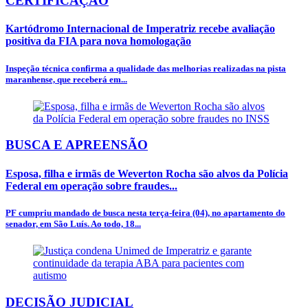
CERTIFICAÇÃO
Kartódromo Internacional de Imperatriz recebe avaliação
positiva da FIA para nova homologação
Inspeção técnica confirma a qualidade das melhorias realizadas na pista
maranhense, que receberá em...
BUSCA E APREENSÃO
Esposa, filha e irmãs de Weverton Rocha são alvos da Polícia
Federal em operação sobre fraudes...
PF cumpriu mandado de busca nesta terça-feira (04), no apartamento do
senador, em São Luís. Ao todo, 18...
DECISÃO JUDICIAL