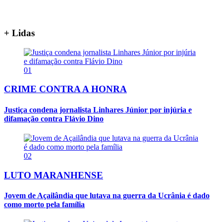
+ Lidas
01
CRIME CONTRA A HONRA
Justiça condena jornalista Linhares Júnior por injúria e
difamação contra Flávio Dino
02
LUTO MARANHENSE
Jovem de Açailândia que lutava na guerra da Ucrânia é dado
como morto pela família