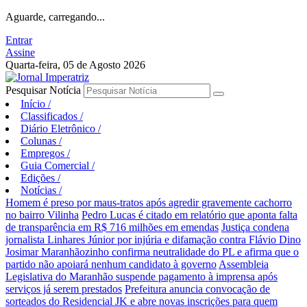
Aguarde, carregando...
Entrar
Assine
Quarta-feira, 05 de Agosto 2026
Pesquisar Notícia
Início
/
Classificados
/
Diário Eletrônico
/
Colunas
/
Empregos
/
Guia Comercial
/
Edições
/
Notícias
/
Homem é preso por maus-tratos após agredir gravemente cachorro
no bairro Vilinha
Pedro Lucas é citado em relatório que aponta falta
de transparência em R$ 716 milhões em emendas
Justiça condena
jornalista Linhares Júnior por injúria e difamação contra Flávio Dino
Josimar Maranhãozinho confirma neutralidade do PL e afirma que o
partido não apoiará nenhum candidato à governo
Assembleia
Legislativa do Maranhão suspende pagamento à imprensa após
serviços já serem prestados
Prefeitura anuncia convocação de
sorteados do Residencial JK e abre novas inscrições para quem