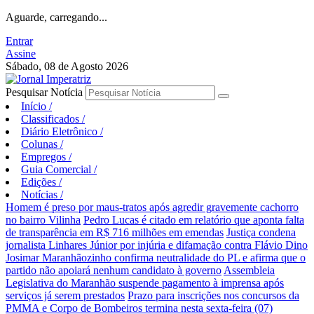
Aguarde, carregando...
Entrar
Assine
Sábado, 08 de Agosto 2026
Pesquisar Notícia
Início
/
Classificados
/
Diário Eletrônico
/
Colunas
/
Empregos
/
Guia Comercial
/
Edições
/
Notícias
/
Homem é preso por maus-tratos após agredir gravemente cachorro
no bairro Vilinha
Pedro Lucas é citado em relatório que aponta falta
de transparência em R$ 716 milhões em emendas
Justiça condena
jornalista Linhares Júnior por injúria e difamação contra Flávio Dino
Josimar Maranhãozinho confirma neutralidade do PL e afirma que o
partido não apoiará nenhum candidato à governo
Assembleia
Legislativa do Maranhão suspende pagamento à imprensa após
serviços já serem prestados
Prazo para inscrições nos concursos da
PMMA e Corpo de Bombeiros termina nesta sexta-feira (07)