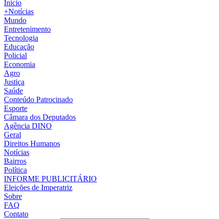
Início
+Notícias
Mundo
Entretenimento
Tecnologia
Educação
Policial
Economia
Agro
Justiça
Saúde
Conteúdo Patrocinado
Esporte
Câmara dos Deputados
Agência DINO
Geral
Direitos Humanos
Notícias
Bairros
Política
INFORME PUBLICITÁRIO
Eleições de Imperatriz
Sobre
FAQ
Contato