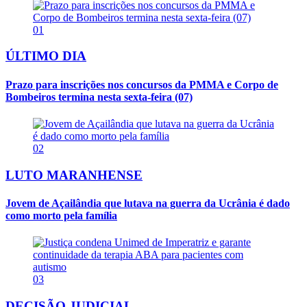
01
ÚLTIMO DIA
Prazo para inscrições nos concursos da PMMA e Corpo de
Bombeiros termina nesta sexta-feira (07)
02
LUTO MARANHENSE
Jovem de Açailândia que lutava na guerra da Ucrânia é dado
como morto pela família
03
DECISÃO JUDICIAL