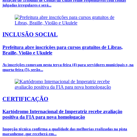
Relação do Tribunal de Contas da União reúne responsáveis com contas
julgadas irregulares e será...
INCLUSÃO SOCIAL
Prefeitura abre inscrições para cursos gratuitos de Libras,
Braille, Violão e Ukulele
As inscrições começam nesta terça-feira (4) para servidores municipais e, na
quarta-feira (5), serão...
CERTIFICAÇÃO
Kartódromo Internacional de Imperatriz recebe avaliação
positiva da FIA para nova homologação
Inspeção técnica confirma a qualidade das melhorias realizadas na pista
maranhense, que receberá em...