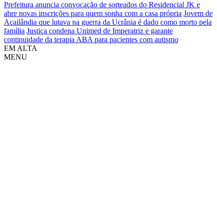
Prefeitura anuncia convocação de sorteados do Residencial JK e
abre novas inscrições para quem sonha com a casa própria
Jovem de
Açailândia que lutava na guerra da Ucrânia é dado como morto pela
família
Justiça condena Unimed de Imperatriz e garante
continuidade da terapia ABA para pacientes com autismo
EM ALTA
MENU