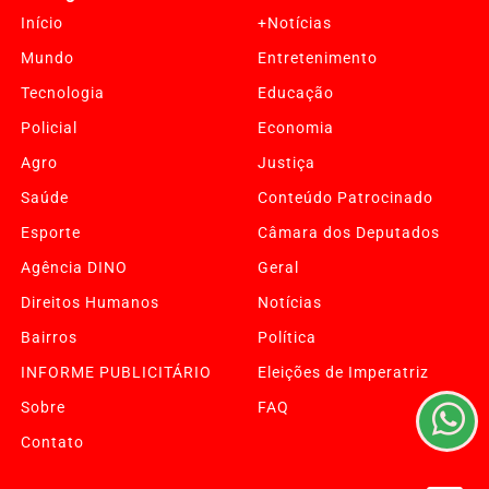
Início
+Notícias
Mundo
Entretenimento
Tecnologia
Educação
Policial
Economia
Agro
Justiça
Saúde
Conteúdo Patrocinado
Esporte
Câmara dos Deputados
Agência DINO
Geral
Termos de Uso e Privacidade
Direitos Humanos
Notícias
Esse site utiliza cookies para melhorar sua experiência
de navegação. Ao continuar o acesso, entendemos que
Bairros
Política
você concorda com nossos Termos de Uso e
INFORME PUBLICITÁRIO
Eleições de Imperatriz
Privacidade.
PARA MAIS INFORMAÇÕES,
ACESSE NOSSOS TERMOS
Sobre
FAQ
CLICANDO AQUI
Contato
PROSSEGUIR