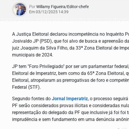
Por
Willamy Figueira/Editor-chefe
Em 03/12/2025 14:39
A Justiça Eleitoral declarou incompetência no Inquérito Po
Josivaldo JP (PSD), que foi alvo de busca e apreensão da
juiz Joaquim da Silva Filho, da 33ª Zona Eleitoral de Imp
municipais de 2024.
JP tem "Foro Privilegiado" por ser um parlamentar feder
Eleitoral de Imperatriz, bem como da 65ª Zona Eleitoral, 
Eleitoral, atropelaram as prerrogativas de foro e compet
Federal (STF).
Segundo fontes do
Jornal Imperatriz
, o processo seguir
PF serão considerados provas ilícitas e consideradas nul
representação do delegado da PF que inclusive já foi foi
imprudência e sem fundamento em uma denúncia anônima