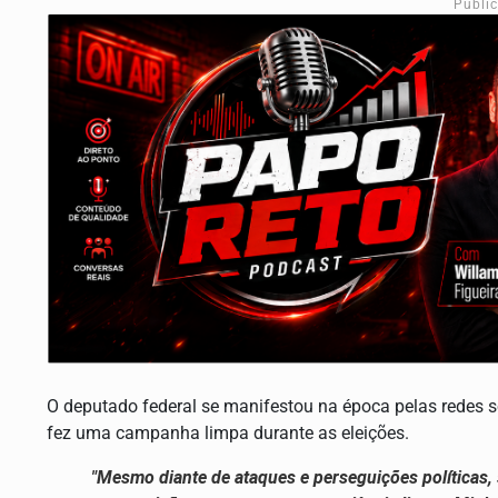
Publi
O deputado federal se manifestou na época pelas redes s
fez uma campanha limpa durante as eleições.
"Mesmo diante de ataques e perseguições políticas,