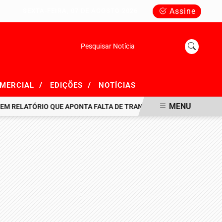
Assine
SEXTA-FEIRA, 07 DE AGOSTO 2026
Pesquisar Notícia
/
/
OMERCIAL
EDIÇÕES
NOTÍCIAS
MENU
LATÓRIO QUE APONTA FALTA DE TRANSPARÊNCIA EM R$ 716 MILHÕE