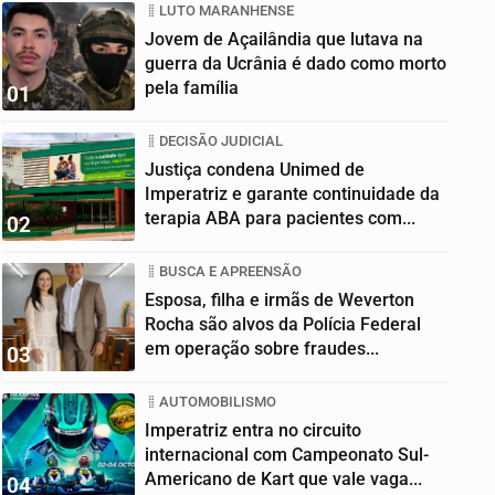
LUTO MARANHENSE
Jovem de Açailândia que lutava na
guerra da Ucrânia é dado como morto
pela família
01
DECISÃO JUDICIAL
Justiça condena Unimed de
Imperatriz e garante continuidade da
terapia ABA para pacientes com...
02
BUSCA E APREENSÃO
Esposa, filha e irmãs de Weverton
Rocha são alvos da Polícia Federal
em operação sobre fraudes...
03
AUTOMOBILISMO
Imperatriz entra no circuito
internacional com Campeonato Sul-
Americano de Kart que vale vaga...
04