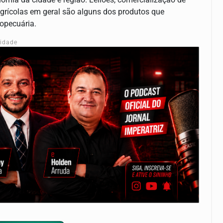
grícolas em geral são alguns dos produtos que
opecuária.
cidade