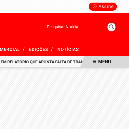
Assine
QUINTA-FEIRA, 06 DE AGOSTO 2026
Pesquisar Notícia
/
/
OMERCIAL
EDIÇÕES
NOTÍCIAS
MENU
ELATÓRIO QUE APONTA FALTA DE TRANSPARÊNCIA EM R$ 716 MILHÕ