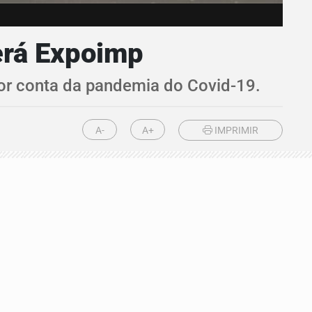
erá Expoimp
 por conta da pandemia do Covid-19.
A-
A+
IMPRIMIR