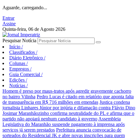
Aguarde, carregando...
Entrar
Assine
Quinta-feira, 06 de Agosto 2026
Pesquisar Notícia
Início
/
Classificados
/
Diário Eletrônico
/
Colunas
/
Empregos
/
Guia Comercial
/
Edições
/
Notícias
/
Homem é preso por maus-tratos após agredir gravemente cachorro
no bairro Vilinha
Pedro Lucas é citado em relatório que aponta falta
de transparência em R$ 716 milhões em emendas
Justiça condena
jornalista Linhares Júnior por injúria e difamação contra Flávio Dino
Josimar Maranhãozinho confirma neutralidade do PL e afirma que o
partido não apoiará nenhum candidato à governo
Assembleia
Legislativa do Maranhão suspende pagamento à imprensa após
serviços já serem prestados
Prefeitura anuncia convocação de
sorteados do Residencial JK e abre novas inscrições para quem