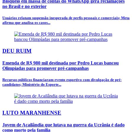
Bloqueio em massa de contas do WhatsApp gera reclamações
no Brasil e no exterior
Usuários relatam suspensão inesperada de perfis pessoais e comerciais; Meta
afirma que analisa os casos...
DEU RUIM
Emenda de R$ 980 mil destinada por Pedro Lucas bancou
Olimpíadas para promover pré-campanhas
Recursos públicos financiaram evento esportivo com divulgação de pré-
candidatos; Ministério do Esporte...
LUTO MARANHENSE
Jovem de Açailândia que lutava na guerra da Ucrânia é dado
como morto pela família