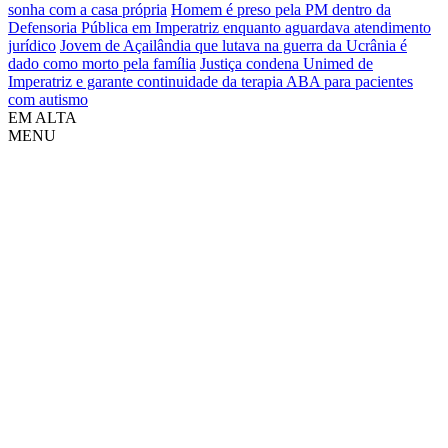
sonha com a casa própria
Homem é preso pela PM dentro da
Defensoria Pública em Imperatriz enquanto aguardava atendimento
jurídico
Jovem de Açailândia que lutava na guerra da Ucrânia é
dado como morto pela família
Justiça condena Unimed de
Imperatriz e garante continuidade da terapia ABA para pacientes
com autismo
EM ALTA
MENU