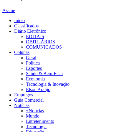
Assine
Início
Classificados
Diário Eletrônico
EDITAIS
OBITUÁRIOS
COMUNICADOS
Colunas
Geral
Política
Esportes
Saúde & Bem-Estar
Economia
Tecnologia & Inovação
Élson Araújo
Empregos
Guia Comercial
Notícias
+Notícias
Mundo
Entretenimento
Tecnologia
Educação