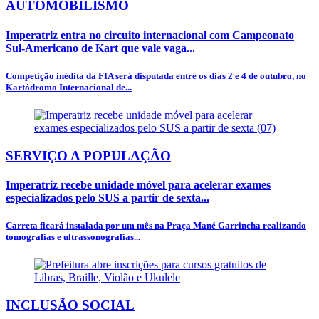
AUTOMOBILISMO
Imperatriz entra no circuito internacional com Campeonato
Sul-Americano de Kart que vale vaga...
Competição inédita da FIA será disputada entre os dias 2 e 4 de outubro, no
Kartódromo Internacional de...
SERVIÇO A POPULAÇÃO
Imperatriz recebe unidade móvel para acelerar exames
especializados pelo SUS a partir de sexta...
Carreta ficará instalada por um mês na Praça Mané Garrincha realizando
tomografias e ultrassonografias...
INCLUSÃO SOCIAL