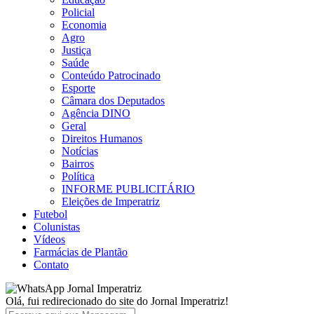
Policial
Economia
Agro
Justiça
Saúde
Conteúdo Patrocinado
Esporte
Câmara dos Deputados
Agência DINO
Geral
Direitos Humanos
Notícias
Bairros
Política
INFORME PUBLICITÁRIO
Eleições de Imperatriz
Futebol
Colunistas
Vídeos
Farmácias de Plantão
Contato
Jornal Imperatriz
Olá, fui redirecionado do site do Jornal Imperatriz!