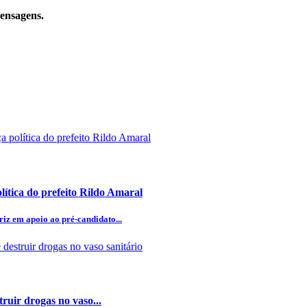
mensagens.
lítica do prefeito Rildo Amaral
iz em apoio ao pré-candidato...
truir drogas no vaso...