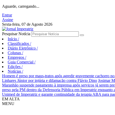
Aguarde, carregando...
Entrar
Assine
Sexta-feira, 07 de Agosto 2026
Pesquisar Notícia
Início
/
Classificados
/
Diário Eletrônico
/
Colunas
/
Empregos
/
Guia Comercial
/
Edições
/
Notícias
/
Homem é preso por maus-tratos após agredir gravemente cachorro no 
Linhares Júnior por injúria e difamação contra Flávio Dino
Josimar M
Maranhão suspende pagamento à imprensa após serviços já serem pre
preso pela PM dentro da Defensoria Pública em Imperatriz enquanto 
Unimed de Imperatriz e garante continuidade da terapia ABA para pa
EM ALTA
MENU