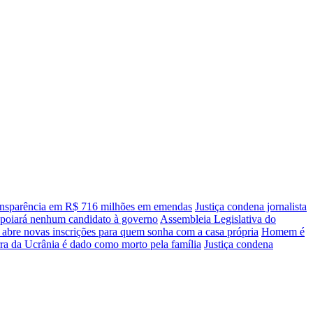
transparência em R$ 716 milhões em emendas
Justiça condena jornalista
apoiará nenhum candidato à governo
Assembleia Legislativa do
 abre novas inscrições para quem sonha com a casa própria
Homem é
ra da Ucrânia é dado como morto pela família
Justiça condena