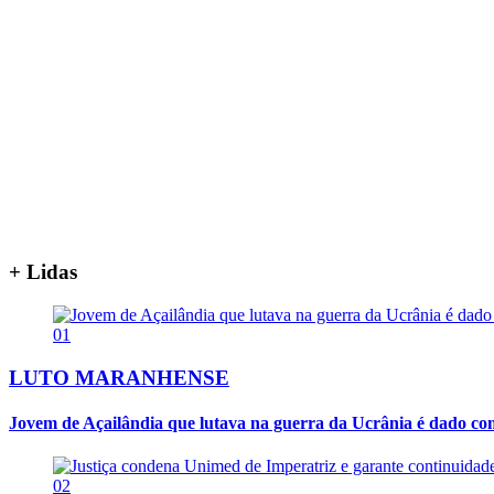
+ Lidas
01
LUTO MARANHENSE
Jovem de Açailândia que lutava na guerra da Ucrânia é dado co
02