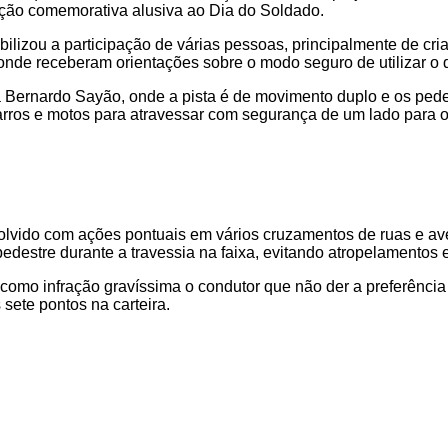
mação comemorativa alusiva ao Dia do Soldado.
ilizou a participação de várias pessoas, principalmente de c
onde receberam orientações sobre o modo seguro de utilizar o d
da Bernardo Sayão, onde a pista é de movimento duplo e os pede
 carros e motos para atravessar com segurança de um lado para o
olvido com ações pontuais em vários cruzamentos de ruas e ave
pedestre durante a travessia na faixa, evitando
atropelamentos e
a como infração gravíssima o condutor que não der a preferência
sete pontos na carteira.