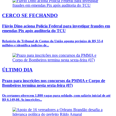
CERCO SE FECHANDO
Flávio Dino aciona Polícia Federal para investigar fraudes em
emendas Pix após auditoria do TCU
Relatório do Tribunal de Contas da União aponta prejuízo de R$ 55,4
milhões e identifica indícios de...
ÚLTIMO DIA
Prazo para inscrições nos concursos da PMMA e Corpo de
Bombeiros termina nesta sexta-feira (07)
Os certames oferecem 1.800 vagas para soldado, com salário inicial de até
R$ 6.149,08. As inscrições...