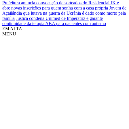
Prefeitura anuncia convocação de sorteados do Residencial JK e
abre novas inscrições para quem sonha com a casa própria
Jovem de
Açailândia que lutava na guerra da Ucrânia é dado como morto pela
família
Justiça condena Unimed de Imperatriz e garante
continuidade da terapia ABA para pacientes com autismo
EM ALTA
MENU