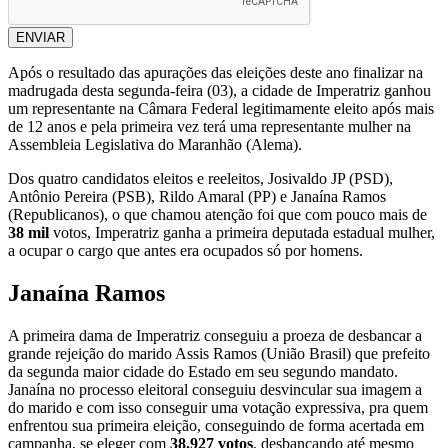
ENVIAR
Após o resultado das apurações das eleições deste ano finalizar na
madrugada desta segunda-feira (03), a cidade de Imperatriz ganhou
um representante na Câmara Federal legitimamente eleito após mais
de 12 anos e pela primeira vez terá uma representante mulher na
Assembleia Legislativa do Maranhão (Alema).
Dos quatro candidatos eleitos e reeleitos, Josivaldo JP (PSD),
Antônio Pereira (PSB), Rildo Amaral (PP) e Janaína Ramos
(Republicanos), o que chamou atenção foi que com pouco mais de
38 mil
votos, Imperatriz ganha a primeira deputada estadual mulher,
a ocupar o cargo que antes era ocupados só por homens.
Janaína Ramos
A primeira dama de Imperatriz conseguiu a proeza de desbancar a
grande rejeição do marido Assis Ramos (União Brasil) que prefeito
da segunda maior cidade do Estado em seu segundo mandato.
Janaína no processo eleitoral conseguiu desvincular sua imagem a
do marido e com isso conseguir uma votação expressiva, pra quem
enfrentou sua primeira eleição, conseguindo de forma acertada em
campanha, se eleger com
38.927 votos
, desbancando até mesmo