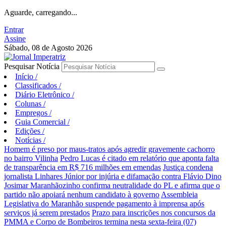
Aguarde, carregando...
Entrar
Assine
Sábado, 08 de Agosto 2026
Pesquisar Notícia
Início
/
Classificados
/
Diário Eletrônico
/
Colunas
/
Empregos
/
Guia Comercial
/
Edições
/
Notícias
/
Homem é preso por maus-tratos após agredir gravemente cachorro
no bairro Vilinha
Pedro Lucas é citado em relatório que aponta falta
de transparência em R$ 716 milhões em emendas
Justiça condena
jornalista Linhares Júnior por injúria e difamação contra Flávio Dino
Josimar Maranhãozinho confirma neutralidade do PL e afirma que o
partido não apoiará nenhum candidato à governo
Assembleia
Legislativa do Maranhão suspende pagamento à imprensa após
serviços já serem prestados
Prazo para inscrições nos concursos da
PMMA e Corpo de Bombeiros termina nesta sexta-feira (07)