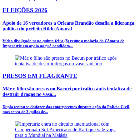
ELEIÇÕES 2026
Apoio de 16 vereadores a Orleans Brandão desafia a liderança
política do prefeito Rildo Amaral
Vídeo divulgado nesta quinta-feira (6) reúne a maioria da Câmara de
Imperatriz em apoio ao pré-candidato...
PRESOS EM FLAGRANTE
Mãe e filho são presos no Bacuri por tráfico após tentativa de
destruir drogas no vaso...
Dupla tentou se desfazer dos entorpecentes durante ação da Polícia Civil,
mas cerca de 3 quilos de...