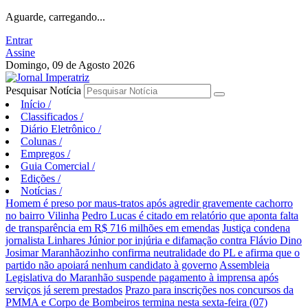
Aguarde, carregando...
Entrar
Assine
Domingo, 09 de Agosto 2026
Pesquisar Notícia
Início
/
Classificados
/
Diário Eletrônico
/
Colunas
/
Empregos
/
Guia Comercial
/
Edições
/
Notícias
/
Homem é preso por maus-tratos após agredir gravemente cachorro
no bairro Vilinha
Pedro Lucas é citado em relatório que aponta falta
de transparência em R$ 716 milhões em emendas
Justiça condena
jornalista Linhares Júnior por injúria e difamação contra Flávio Dino
Josimar Maranhãozinho confirma neutralidade do PL e afirma que o
partido não apoiará nenhum candidato à governo
Assembleia
Legislativa do Maranhão suspende pagamento à imprensa após
serviços já serem prestados
Prazo para inscrições nos concursos da
PMMA e Corpo de Bombeiros termina nesta sexta-feira (07)