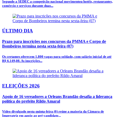
Segundo a SEDEC a competição nacional movimentou hotéis, restaurantes,
comércio e serviços durante duas...
ÚLTIMO DIA
Prazo para inscrições nos concursos da PMMA e Corpo de
Bombeiros termina nesta sexta-feira (07)
Os certames oferecem 1.800 vagas para soldado, com salário inicial de até
R$ 6.149,08. As inscrições...
ELEIÇÕES 2026
Apoio de 16 vereadores a Orleans Brandão desafia a liderança
política do prefeito Rildo Amaral
Vídeo divulgado nesta quinta-feira (6) reúne a maioria da Câmara de
Imperatriz em apoio ao pré-candidato...