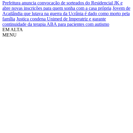
Prefeitura anuncia convocação de sorteados do Residencial JK e
abre novas inscrições para quem sonha com a casa própria
Jovem de
Açailândia que lutava na guerra da Ucrânia é dado como morto pela
família
Justiça condena Unimed de Imperatriz e garante
continuidade da terapia ABA para pacientes com autismo
EM ALTA
MENU