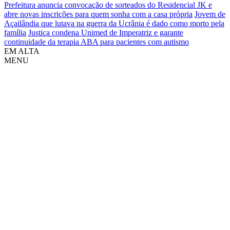
Prefeitura anuncia convocação de sorteados do Residencial JK e
abre novas inscrições para quem sonha com a casa própria
Jovem de
Açailândia que lutava na guerra da Ucrânia é dado como morto pela
família
Justiça condena Unimed de Imperatriz e garante
continuidade da terapia ABA para pacientes com autismo
EM ALTA
MENU