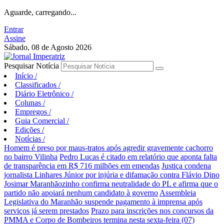
Aguarde, carregando...
Entrar
Assine
Sábado, 08 de Agosto 2026
Pesquisar Notícia
Início
/
Classificados
/
Diário Eletrônico
/
Colunas
/
Empregos
/
Guia Comercial
/
Edições
/
Notícias
/
Homem é preso por maus-tratos após agredir gravemente cachorro
no bairro Vilinha
Pedro Lucas é citado em relatório que aponta falta
de transparência em R$ 716 milhões em emendas
Justiça condena
jornalista Linhares Júnior por injúria e difamação contra Flávio Dino
Josimar Maranhãozinho confirma neutralidade do PL e afirma que o
partido não apoiará nenhum candidato à governo
Assembleia
Legislativa do Maranhão suspende pagamento à imprensa após
serviços já serem prestados
Prazo para inscrições nos concursos da
PMMA e Corpo de Bombeiros termina nesta sexta-feira (07)