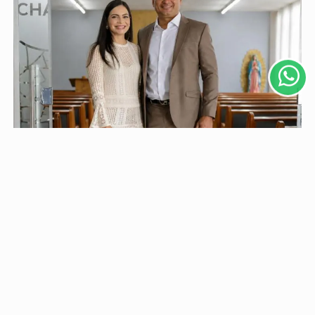
Esse site utiliza cookies para melhorar sua experiência
de navegação. Ao continuar o acesso, entendemos que
você concorda com nossos Termos de Uso e
Privacidade.
PARA MAIS INFORMAÇÕES,
ACESSE NOSSOS TERMOS
CLICANDO AQUI
PROSSEGUIR
BUSCA E APREENSÃO
Esposa, filha e irmãs de Weverton Rocha são alvos
da Polícia Federal em operação sobre fraudes...
PF cumpriu mandado de busca nesta terça-feira (04), no
apartamento do senador, em São Luís. Ao todo, 18...
Descubra Mais