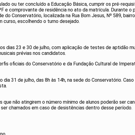
ulado ou ter concluído a Educação Básica, cumprir os pré-requis
F e comprovante de residência no ato da matrícula. Durante o 
a sede do Conservatório, localizada na Rua Bom Jesus, Nº 589, b
 curso, escolhendo o turno desejado.
 os dias 23 e 30 de julho, com aplicação de testes de aptidão m
musicais prévias nos candidatos.
erfis oficiais do Conservatório e da Fundação Cultural de Imperat
o dia 31 de julho, das 8h às 14h, na sede do Conservatório. Caso 
sta.
mas que não atingirem o número mínimo de alunos poderão ser ca
 ser chamados em caso de desistências dentro desse período.
rno