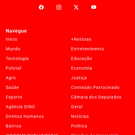
Navegue
Início
+Notícias
Mundo
Entretenimento
Tecnologia
Educação
Policial
Economia
Agro
Justiça
Saúde
Conteúdo Patrocinado
Esporte
Câmara dos Deputados
Agência DINO
Geral
Termos de Uso e Privacidade
Direitos Humanos
Notícias
Esse site utiliza cookies para melhorar sua experiência
Bairros
Política
de navegação. Ao continuar o acesso, entendemos que