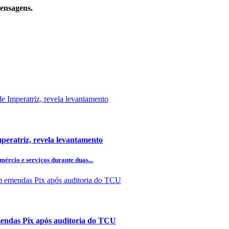
mensagens.
peratriz, revela levantamento
ércio e serviços durante duas...
emendas Pix após auditoria do TCU