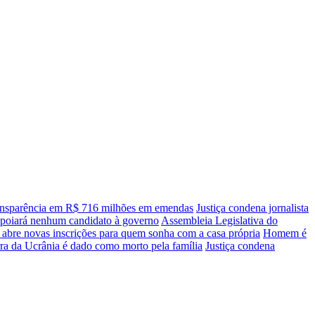
transparência em R$ 716 milhões em emendas
Justiça condena jornalista
apoiará nenhum candidato à governo
Assembleia Legislativa do
 abre novas inscrições para quem sonha com a casa própria
Homem é
ra da Ucrânia é dado como morto pela família
Justiça condena