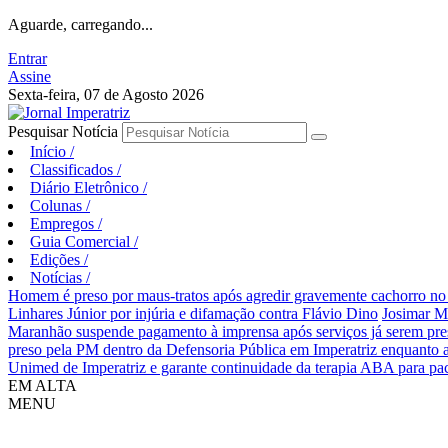
Aguarde, carregando...
Entrar
Assine
Sexta-feira, 07 de Agosto 2026
Pesquisar Notícia
Início
/
Classificados
/
Diário Eletrônico
/
Colunas
/
Empregos
/
Guia Comercial
/
Edições
/
Notícias
/
Homem é preso por maus-tratos após agredir gravemente cachorro no 
Linhares Júnior por injúria e difamação contra Flávio Dino
Josimar M
Maranhão suspende pagamento à imprensa após serviços já serem pre
preso pela PM dentro da Defensoria Pública em Imperatriz enquanto 
Unimed de Imperatriz e garante continuidade da terapia ABA para pa
EM ALTA
MENU