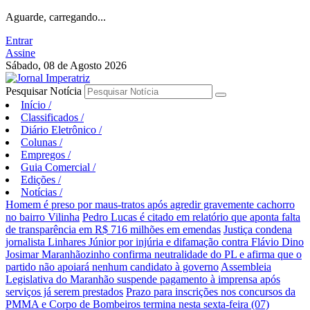
Aguarde, carregando...
Entrar
Assine
Sábado, 08 de Agosto 2026
Pesquisar Notícia
Início
/
Classificados
/
Diário Eletrônico
/
Colunas
/
Empregos
/
Guia Comercial
/
Edições
/
Notícias
/
Homem é preso por maus-tratos após agredir gravemente cachorro
no bairro Vilinha
Pedro Lucas é citado em relatório que aponta falta
de transparência em R$ 716 milhões em emendas
Justiça condena
jornalista Linhares Júnior por injúria e difamação contra Flávio Dino
Josimar Maranhãozinho confirma neutralidade do PL e afirma que o
partido não apoiará nenhum candidato à governo
Assembleia
Legislativa do Maranhão suspende pagamento à imprensa após
serviços já serem prestados
Prazo para inscrições nos concursos da
PMMA e Corpo de Bombeiros termina nesta sexta-feira (07)