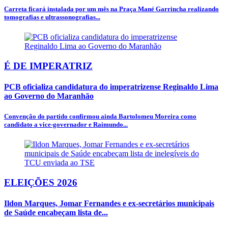
Carreta ficará instalada por um mês na Praça Mané Garrincha realizando
tomografias e ultrassonografias...
É DE IMPERATRIZ
PCB oficializa candidatura do imperatrizense Reginaldo Lima
ao Governo do Maranhão
Convenção do partido confirmou ainda Bartolomeu Moreira como
candidato a vice-governador e Raimundo...
ELEIÇÕES 2026
Ildon Marques, Jomar Fernandes e ex-secretários municipais
de Saúde encabeçam lista de...