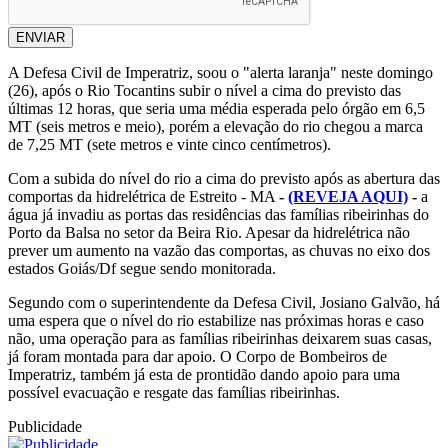
ENVIAR
A Defesa Civil de Imperatriz, soou o "alerta laranja" neste domingo
(26), após o Rio Tocantins subir o nível a cima do previsto das
últimas 12 horas, que seria uma média esperada pelo órgão em 6,5
MT (seis metros e meio), porém a elevação do rio chegou a marca
de 7,25 MT (sete metros e vinte cinco centímetros).
Com a subida do nível do rio a cima do previsto após as abertura das
comportas da hidrelétrica de Estreito - MA
-
(REVEJA AQUI)
-
a
água já invadiu as portas das residências das famílias ribeirinhas do
Porto da Balsa no setor da Beira Rio. Apesar da hidrelétrica não
prever um aumento na vazão das comportas, as chuvas no eixo dos
estados Goiás/Df segue sendo monitorada.
Segundo com o superintendente da Defesa Civil, Josiano Galvão, há
uma espera que o nível do rio estabilize nas próximas horas e caso
não, uma operação para as famílias ribeirinhas deixarem suas casas,
já foram montada para dar apoio. O Corpo de Bombeiros de
Imperatriz, também já esta de prontidão dando apoio para uma
possível evacuação e resgate das famílias ribeirinhas.
Publicidade