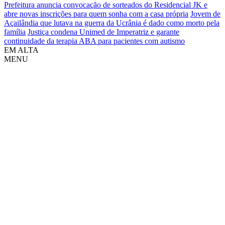
Prefeitura anuncia convocação de sorteados do Residencial JK e
abre novas inscrições para quem sonha com a casa própria
Jovem de
Açailândia que lutava na guerra da Ucrânia é dado como morto pela
família
Justiça condena Unimed de Imperatriz e garante
continuidade da terapia ABA para pacientes com autismo
EM ALTA
MENU