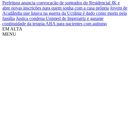
Prefeitura anuncia convocação de sorteados do Residencial JK e
abre novas inscrições para quem sonha com a casa própria
Jovem de
Açailândia que lutava na guerra da Ucrânia é dado como morto pela
família
Justiça condena Unimed de Imperatriz e garante
continuidade da terapia ABA para pacientes com autismo
EM ALTA
MENU