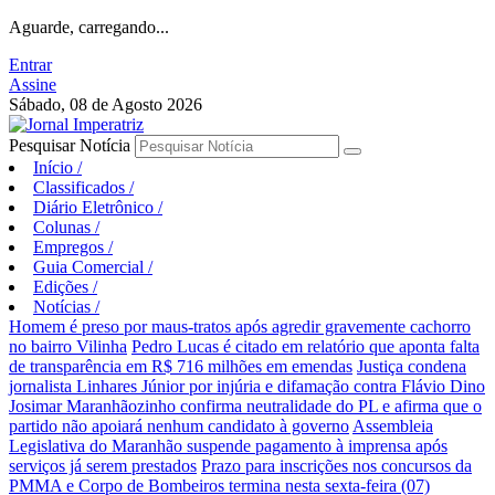
Aguarde, carregando...
Entrar
Assine
Sábado, 08 de Agosto 2026
Pesquisar Notícia
Início
/
Classificados
/
Diário Eletrônico
/
Colunas
/
Empregos
/
Guia Comercial
/
Edições
/
Notícias
/
Homem é preso por maus-tratos após agredir gravemente cachorro
no bairro Vilinha
Pedro Lucas é citado em relatório que aponta falta
de transparência em R$ 716 milhões em emendas
Justiça condena
jornalista Linhares Júnior por injúria e difamação contra Flávio Dino
Josimar Maranhãozinho confirma neutralidade do PL e afirma que o
partido não apoiará nenhum candidato à governo
Assembleia
Legislativa do Maranhão suspende pagamento à imprensa após
serviços já serem prestados
Prazo para inscrições nos concursos da
PMMA e Corpo de Bombeiros termina nesta sexta-feira (07)