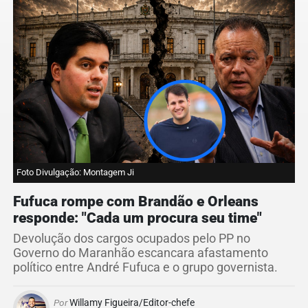
Foto Divulgação: Montagem Ji
Fufuca rompe com Brandão e Orleans
responde: "Cada um procura seu time"
Devolução dos cargos ocupados pelo PP no
Governo do Maranhão escancara afastamento
político entre André Fufuca e o grupo governista.
Por
Willamy Figueira/Editor-chefe