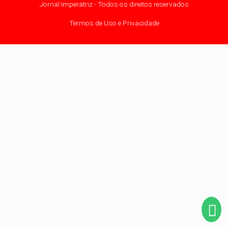
Jornal Imperatriz - Todos os direitos reservados
Termos de Uso e Privacidade
Termos de Uso e Privacidade
Esse site utiliza cookies para melhorar sua
experiência de navegação. Ao continuar o acesso,
entendemos que você concorda com nossos
Termos de Uso e Privacidade.
PARA MAIS INFORMAÇÕES,
ACESSE NOSSOS TERMOS
CLICANDO AQUI