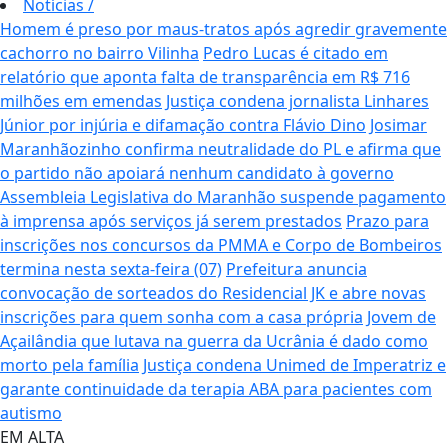
Notícias
/
Homem é preso por maus-tratos após agredir gravemente
cachorro no bairro Vilinha
Pedro Lucas é citado em
relatório que aponta falta de transparência em R$ 716
milhões em emendas
Justiça condena jornalista Linhares
Júnior por injúria e difamação contra Flávio Dino
Josimar
Maranhãozinho confirma neutralidade do PL e afirma que
o partido não apoiará nenhum candidato à governo
Assembleia Legislativa do Maranhão suspende pagamento
à imprensa após serviços já serem prestados
Prazo para
inscrições nos concursos da PMMA e Corpo de Bombeiros
termina nesta sexta-feira (07)
Prefeitura anuncia
convocação de sorteados do Residencial JK e abre novas
inscrições para quem sonha com a casa própria
Jovem de
Açailândia que lutava na guerra da Ucrânia é dado como
morto pela família
Justiça condena Unimed de Imperatriz e
garante continuidade da terapia ABA para pacientes com
autismo
EM ALTA