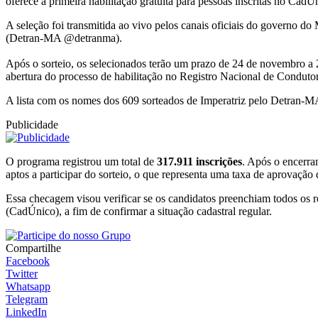
oferece a primeira habilitação gratuita para pessoas inscritas no Ca
A seleção foi transmitida ao vivo pelos canais oficiais do governo
(Detran-MA @detranma).
Após o sorteio, os selecionados terão um prazo de 24 de novembro a
abertura do processo de habilitação no Registro Nacional de Condut
A lista com os nomes dos 609 sorteados de Imperatriz pelo Detran-M
Publicidade
O programa registrou um total de
317.911 inscrições
. Após o encerra
aptos a participar do sorteio, o que representa uma taxa de aprovação
Essa checagem visou verificar se os candidatos preenchiam todos os r
(CadÚnico), a fim de confirmar a situação cadastral regular.
Compartilhe
Facebook
Twitter
Whatsapp
Telegram
LinkedIn