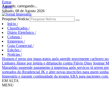
Entrar
Aguarde, carregando...
Assine
Sábado, 08 de Agosto 2026
Pesquisar Notícia
Início
/
Classificados
/
Diário Eletrônico
/
Colunas
/
Empregos
/
Guia Comercial
/
Edições
/
Notícias
/
Homem é preso por maus-tratos após agredir gravemente cachorro no 
Linhares Júnior por injúria e difamação contra Flávio Dino
Josimar M
Maranhão suspende pagamento à imprensa após serviços já serem pre
sorteados do Residencial JK e abre novas inscrições para quem sonha
Imperatriz e garante continuidade da terapia ABA para pacientes com
EM ALTA
MENU