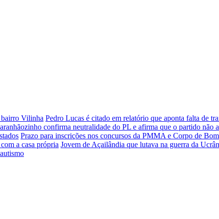
bairro Vilinha
Pedro Lucas é citado em relatório que aponta falta de 
aranhãozinho confirma neutralidade do PL e afirma que o partido não 
stados
Prazo para inscrições nos concursos da PMMA e Corpo de Bombei
 com a casa própria
Jovem de Açailândia que lutava na guerra da Ucrân
 autismo