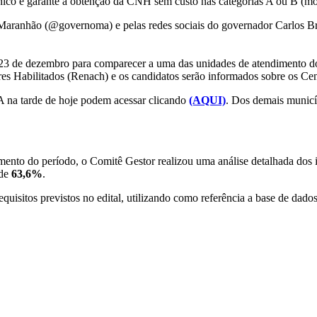
dÚnico e garante a obtenção da CNH sem custo nas categorias A ou B (mo
 do Maranhão (@governoma) e pelas redes sociais do governador Carlos
 23 de dezembro para comparecer a uma das unidades de atendimento d
ores Habilitados (Renach) e os candidatos serão informados sobre os 
A na tarde de hoje podem acessar clicando
(AQUI)
. Dos demais municí
mento do período, o Comitê Gestor realizou uma análise detalhada dos 
 de
63,6%
.
equisitos previstos no edital, utilizando como referência a base de d