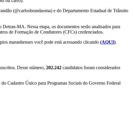
to ou carro).
 Brandão (@carlosbrandaoma) e do Departamento Estadual de Trânsito
o Detran-MA. Nessa etapa, os documentos serão analisados para
Centros de Formação de Condutores (CFCs) credenciados.
pios maranhenses você pode está acessando clicando
(AQUI)
.
inscritos. Desse número,
202.242
candidatos foram considerados
ados do Cadastro Único para Programas Sociais do Governo Federal