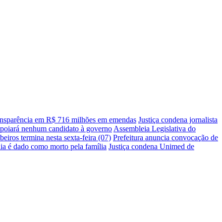
transparência em R$ 716 milhões em emendas
Justiça condena jornalista
apoiará nenhum candidato à governo
Assembleia Legislativa do
ros termina nesta sexta-feira (07)
Prefeitura anuncia convocação de
ia é dado como morto pela família
Justiça condena Unimed de