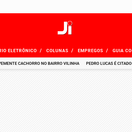
/
/
/
RIO ELETRÔNICO
COLUNAS
EMPREGOS
GUIA C
TE CACHORRO NO BAIRRO VILINHA
PEDRO LUCAS É CITADO EM R