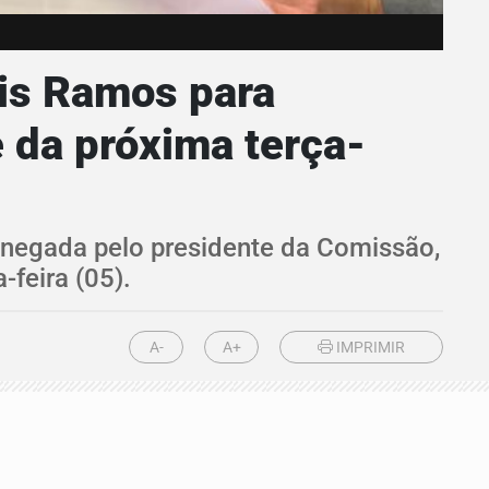
sis Ramos para
 da próxima terça-
o negada pelo presidente da Comissão,
feira (05).
A-
A+
IMPRIMIR