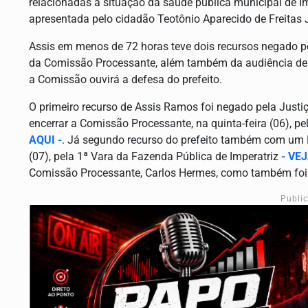
relacionadas a situação da saúde pública municipal de I
apresentada pelo cidadão Teotônio Aparecido de Freitas J
Assis em menos de 72 horas teve dois recursos negado p
da Comissão Processante, além também da audiência de in
a Comissão ouvirá a defesa do prefeito.
O primeiro recurso de Assis Ramos foi negado pela Ju
encerrar a Comissão Processante, na quinta-feira (06), p
AQUI -
. Já segundo recurso do prefeito também com um 
(07), pela 1ª Vara
da Fazenda Pública de Imperatriz
- VEJ
Comissão Processante, Carlos Hermes, como também foi 
Publi