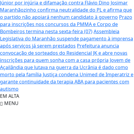
Júnior por injúria e difamação contra Flávio Dino
Josimar
Maranhãozinho confirma neutralidade do PL e afirma que
o partido não apoiará nenhum candidato à governo
Prazo
para inscrições nos concursos da PMMA e Corpo de
Bombeiros termina nesta sexta-feira (07)
Assembleia
Legislativa do Maranhão suspende pagamento à imprensa
após serviços já serem prestados
Prefeitura anuncia
convocação de sorteados do Residencial JK e abre novas
inscrições para quem sonha com a casa própria
Jovem de
Açailândia que lutava na guerra da Ucrânia é dado como
morto pela família
Justiça condena Unimed de Imperatriz e
garante continuidade da terapia ABA para pacientes com
autismo
EM ALTA
MENU