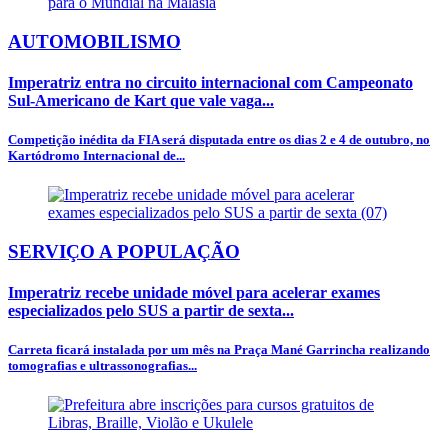
AUTOMOBILISMO
Imperatriz entra no circuito internacional com Campeonato
Sul-Americano de Kart que vale vaga...
Competição inédita da FIA será disputada entre os dias 2 e 4 de outubro, no
Kartódromo Internacional de...
SERVIÇO A POPULAÇÃO
Imperatriz recebe unidade móvel para acelerar exames
especializados pelo SUS a partir de sexta...
Carreta ficará instalada por um mês na Praça Mané Garrincha realizando
tomografias e ultrassonografias...