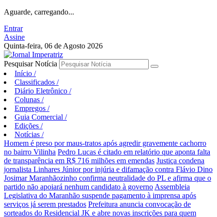
Aguarde, carregando...
Entrar
Assine
Quinta-feira, 06 de Agosto 2026
Pesquisar Notícia
Início
/
Classificados
/
Diário Eletrônico
/
Colunas
/
Empregos
/
Guia Comercial
/
Edições
/
Notícias
/
Homem é preso por maus-tratos após agredir gravemente cachorro
no bairro Vilinha
Pedro Lucas é citado em relatório que aponta falta
de transparência em R$ 716 milhões em emendas
Justiça condena
jornalista Linhares Júnior por injúria e difamação contra Flávio Dino
Josimar Maranhãozinho confirma neutralidade do PL e afirma que o
partido não apoiará nenhum candidato à governo
Assembleia
Legislativa do Maranhão suspende pagamento à imprensa após
serviços já serem prestados
Prefeitura anuncia convocação de
sorteados do Residencial JK e abre novas inscrições para quem