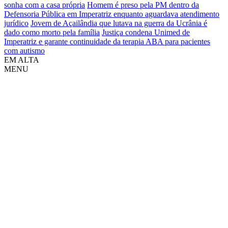
sonha com a casa própria
Homem é preso pela PM dentro da
Defensoria Pública em Imperatriz enquanto aguardava atendimento
jurídico
Jovem de Açailândia que lutava na guerra da Ucrânia é
dado como morto pela família
Justiça condena Unimed de
Imperatriz e garante continuidade da terapia ABA para pacientes
com autismo
EM ALTA
MENU