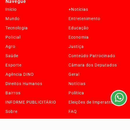
Navegue
Início
+Notícias
Mundo
Entretenimento
Tecnologia
Educação
Policial
Economia
Agro
Justiça
Saúde
Conteúdo Patrocinado
Termos de Uso e Privacidade
Esporte
Câmara dos Deputados
Esse site utiliza cookies para melhorar sua experiência
de navegação. Ao continuar o acesso, entendemos que
Agência DINO
Geral
você concorda com nossos Termos de Uso e
Direitos Humanos
Notícias
Privacidade.
Bairros
Política
PARA MAIS INFORMAÇÕES,
ACESSE NOSSOS TERMOS
CLICANDO AQUI
INFORME PUBLICITÁRIO
Eleições de Imperatriz
PROSSEGUIR
Sobre
FAQ
Contato