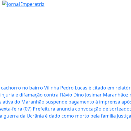
achorro no bairro Vilinha
Pedro Lucas é citado em relatór
 injúria e difamação contra Flávio Dino
Josimar Maranhãozin
slativa do Maranhão suspende pagamento à imprensa após 
xta-feira (07)
Prefeitura anuncia convocação de sorteados
na guerra da Ucrânia é dado como morto pela família
Justiç