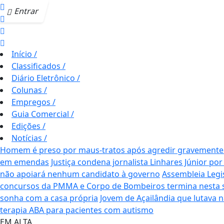
Entrar
Início
/
Classificados
/
Diário Eletrônico
/
Colunas
/
Empregos
/
Guia Comercial
/
Edições
/
Notícias
/
Homem é preso por maus-tratos após agredir gravemente c
em emendas
Justiça condena jornalista Linhares Júnior por
não apoiará nenhum candidato à governo
Assembleia Legi
concursos da PMMA e Corpo de Bombeiros termina nesta se
sonha com a casa própria
Jovem de Açailândia que lutava 
terapia ABA para pacientes com autismo
EM ALTA