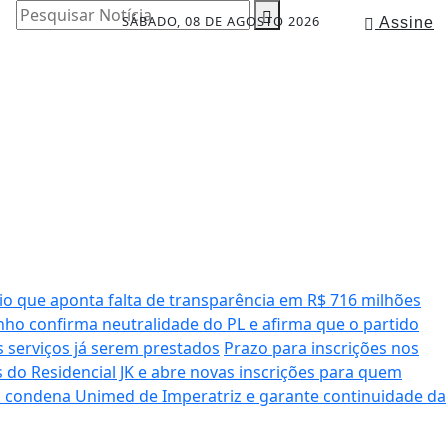
Pesquisar Notícia
SÁBADO, 08 DE AGOSTO 2026
Assine
io que aponta falta de transparência em R$ 716 milhões
ho confirma neutralidade do PL e afirma que o partido
serviços já serem prestados
Prazo para inscrições nos
 do Residencial JK e abre novas inscrições para quem
a condena Unimed de Imperatriz e garante continuidade da