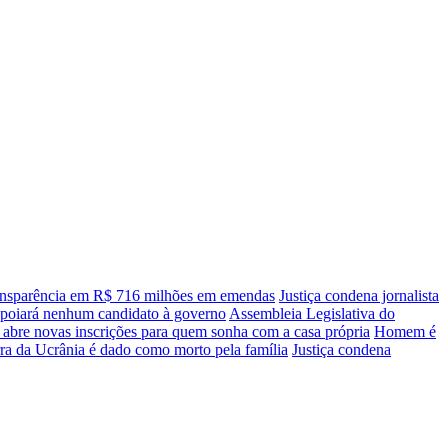
transparência em R$ 716 milhões em emendas
Justiça condena jornalista
apoiará nenhum candidato à governo
Assembleia Legislativa do
 abre novas inscrições para quem sonha com a casa própria
Homem é
ra da Ucrânia é dado como morto pela família
Justiça condena