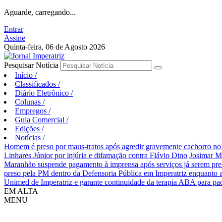
Aguarde, carregando...
Entrar
Assine
Quinta-feira, 06 de Agosto 2026
Pesquisar Notícia
Início
/
Classificados
/
Diário Eletrônico
/
Colunas
/
Empregos
/
Guia Comercial
/
Edições
/
Notícias
/
Homem é preso por maus-tratos após agredir gravemente cachorro no 
Linhares Júnior por injúria e difamação contra Flávio Dino
Josimar M
Maranhão suspende pagamento à imprensa após serviços já serem pre
preso pela PM dentro da Defensoria Pública em Imperatriz enquanto 
Unimed de Imperatriz e garante continuidade da terapia ABA para pa
EM ALTA
MENU