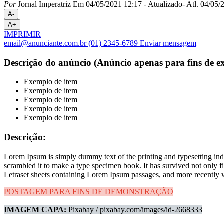
Por
Jornal Imperatriz
Em 04/05/2021 12:17
- Atualizado
- Atl.
04/05/2
A-
A+
IMPRIMIR
email@anunciante.com.br
(01) 2345-6789
Enviar mensagem
Descrição do anúncio (Anúncio apenas para fins de e
Exemplo de item
Exemplo de item
Exemplo de item
Exemplo de item
Exemplo de item
Descrição:
Lorem Ipsum is simply dummy text of the printing and typesetting in
scrambled it to make a type specimen book. It has survived not only fiv
Letraset sheets containing Lorem Ipsum passages, and more recently 
POSTAGEM PARA FINS DE DEMONSTRAÇÃO
IMAGEM CAPA:
Pixabay / pixabay.com/images/id-2668333