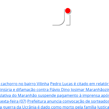
achorro no bairro Vilinha
Pedro Lucas é citado em relatór
 injúria e difamação contra Flávio Dino
Josimar Maranhãozin
slativa do Maranhão suspende pagamento à imprensa após 
xta-feira (07)
Prefeitura anuncia convocação de sorteados
na guerra da Ucrânia é dado como morto pela família
Justiç