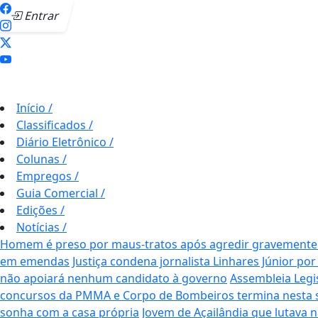
Entrar
Início
/
Classificados
/
Diário Eletrônico
/
Colunas
/
Empregos
/
Guia Comercial
/
Edições
/
Notícias
/
Homem é preso por maus-tratos após agredir gravemente c
em emendas
Justiça condena jornalista Linhares Júnior por
não apoiará nenhum candidato à governo
Assembleia Legi
concursos da PMMA e Corpo de Bombeiros termina nesta se
sonha com a casa própria
Jovem de Açailândia que lutava 