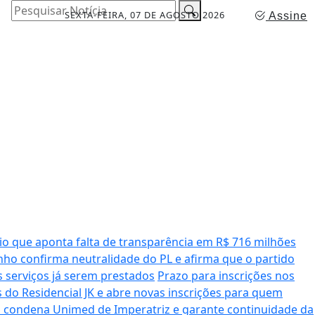
Pesquisar Notícia
SEXTA-FEIRA, 07 DE AGOSTO 2026
Assine
io que aponta falta de transparência em R$ 716 milhões
ho confirma neutralidade do PL e afirma que o partido
serviços já serem prestados
Prazo para inscrições nos
 do Residencial JK e abre novas inscrições para quem
a condena Unimed de Imperatriz e garante continuidade da