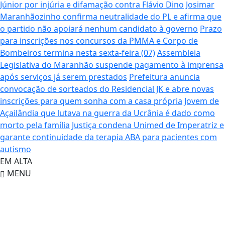
Júnior por injúria e difamação contra Flávio Dino
Josimar
Maranhãozinho confirma neutralidade do PL e afirma que
o partido não apoiará nenhum candidato à governo
Prazo
para inscrições nos concursos da PMMA e Corpo de
Bombeiros termina nesta sexta-feira (07)
Assembleia
Legislativa do Maranhão suspende pagamento à imprensa
após serviços já serem prestados
Prefeitura anuncia
convocação de sorteados do Residencial JK e abre novas
inscrições para quem sonha com a casa própria
Jovem de
Açailândia que lutava na guerra da Ucrânia é dado como
morto pela família
Justiça condena Unimed de Imperatriz e
garante continuidade da terapia ABA para pacientes com
autismo
EM ALTA
MENU