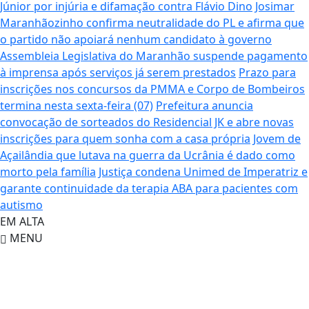
Júnior por injúria e difamação contra Flávio Dino
Josimar
Maranhãozinho confirma neutralidade do PL e afirma que
o partido não apoiará nenhum candidato à governo
Assembleia Legislativa do Maranhão suspende pagamento
à imprensa após serviços já serem prestados
Prazo para
inscrições nos concursos da PMMA e Corpo de Bombeiros
termina nesta sexta-feira (07)
Prefeitura anuncia
convocação de sorteados do Residencial JK e abre novas
inscrições para quem sonha com a casa própria
Jovem de
Açailândia que lutava na guerra da Ucrânia é dado como
morto pela família
Justiça condena Unimed de Imperatriz e
garante continuidade da terapia ABA para pacientes com
autismo
EM ALTA
MENU