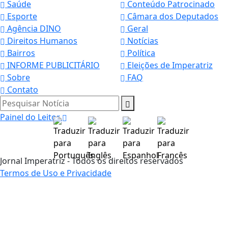
Saúde
Conteúdo Patrocinado
Esporte
Câmara dos Deputados
Agência DINO
Geral
Direitos Humanos
Notícias
Bairros
Política
INFORME PUBLICITÁRIO
Eleições de Imperatriz
Sobre
FAQ
Contato
Pesquisar Notícia
Painel do Leitor
Jornal Imperatriz - Todos os direitos reservados
Termos de Uso e Privacidade
Termos de Uso e Privacidade
Esse site utiliza cookies para melhorar sua
experiência de navegação. Ao continuar o acesso,